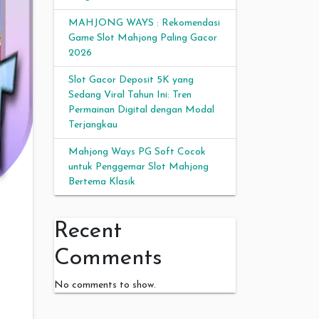
MAHJONG WAYS : Rekomendasi
Game Slot Mahjong Paling Gacor
2026
Slot Gacor Deposit 5K yang
Sedang Viral Tahun Ini: Tren
Permainan Digital dengan Modal
Terjangkau
Mahjong Ways PG Soft Cocok
untuk Penggemar Slot Mahjong
Bertema Klasik
Recent
Comments
No comments to show.