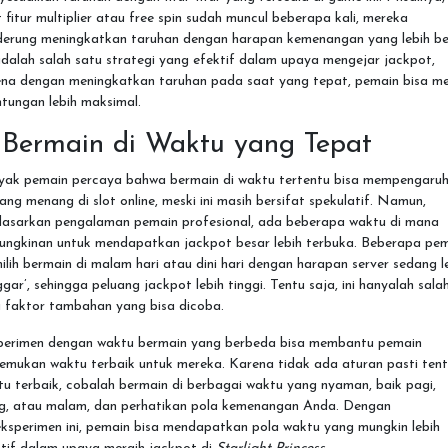
 fitur multiplier atau free spin sudah muncul beberapa kali, mereka
derung meningkatkan taruhan dengan harapan kemenangan yang lebih be
adalah salah satu strategi yang efektif dalam upaya mengejar jackpot,
ena dengan meningkatkan taruhan pada saat yang tepat, pemain bisa me
tungan lebih maksimal.
. Bermain di Waktu yang Tepat
yak pemain percaya bahwa bermain di waktu tertentu bisa mempengaruh
ang menang di slot online, meski ini masih bersifat spekulatif. Namun,
dasarkan pengalaman pemain profesional, ada beberapa waktu di mana
ungkinan untuk mendapatkan jackpot besar lebih terbuka. Beberapa pe
lih bermain di malam hari atau dini hari dengan harapan server sedang l
ggar’, sehingga peluang jackpot lebih tinggi. Tentu saja, ini hanyalah sala
u faktor tambahan yang bisa dicoba.
perimen dengan waktu bermain yang berbeda bisa membantu pemain
emukan waktu terbaik untuk mereka. Karena tidak ada aturan pasti ten
u terbaik, cobalah bermain di berbagai waktu yang nyaman, baik pagi,
ng, atau malam, dan perhatikan pola kemenangan Anda. Dengan
ksperimen ini, pemain bisa mendapatkan pola waktu yang mungkin lebih