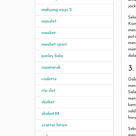
jack
mahjong ways 2
Sela
mauslot
Komb
men
maxbet
puta
mend
maxbet sport
mema
dal
parlay bola
3
rajamerak
roulette
Dal
men
rtp slot
Sala
men
sbobet
kem
sal
sbobet88
haru
scatter hitam
Seb
meny