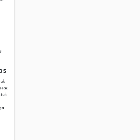
u
g
as
tuk
sar.
ntuk
ga