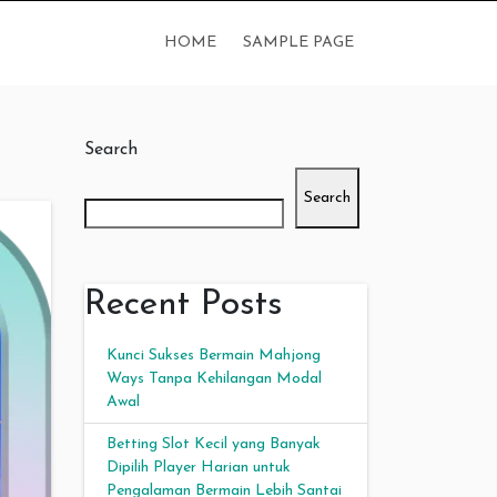
HOME
SAMPLE PAGE
Search
Search
Recent Posts
Kunci Sukses Bermain Mahjong
Ways Tanpa Kehilangan Modal
Awal
Betting Slot Kecil yang Banyak
Dipilih Player Harian untuk
Pengalaman Bermain Lebih Santai