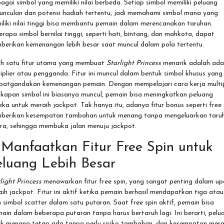
agai simbol yang memiliki nilai berbeda. Setiap simbol memiliki peluang
unculan dan potensi hadiah tertentu, jadi memahami simbol mana yang
liki nilai tinggi bisa membantu pemain dalam merencanakan taruhan.
rapa simbol bernilai tinggi, seperti hati, bintang, dan mahkota, dapat
berikan kemenangan lebih besar saat muncul dalam pola tertentu.
ah satu fitur utama yang membuat
Starlight Princess
menarik adalah ad
iplier atau pengganda. Fitur ini muncul dalam bentuk simbol khusus yang
ipatgandakan kemenangan pemain. Dengan mempelajari cara kerja multip
kapan simbol ini biasanya muncul, pemain bisa meningkatkan peluang
ka untuk meraih jackpot. Tak hanya itu, adanya fitur bonus seperti free 
berikan kesempatan tambahan untuk menang tanpa mengeluarkan taru
ra, sehingga membuka jalan menuju jackpot.
 Manfaatkan Fitur Free Spin untuk
eluang Lebih Besar
light Princess
menawarkan fitur free spin, yang sangat penting dalam u
ih jackpot. Fitur ini aktif ketika pemain berhasil mendapatkan tiga atau
h simbol scatter dalam satu putaran. Saat free spin aktif, pemain bisa
ain dalam beberapa putaran tanpa harus bertaruh lagi. Ini berarti, pelu
uk menang tetap ada tanpa perlu risiko tambahan, dan kesempatan mera