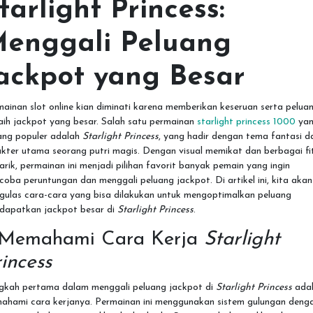
tarlight Princess:
enggali Peluang
ackpot yang Besar
ainan slot online kian diminati karena memberikan keseruan serta pelua
aih jackpot yang besar. Salah satu permainan
starlight princess 1000
ya
ang populer adalah
Starlight Princess
, yang hadir dengan tema fantasi d
kter utama seorang putri magis. Dengan visual memikat dan berbagai fi
rik, permainan ini menjadi pilihan favorit banyak pemain yang ingin
oba peruntungan dan menggali peluang jackpot. Di artikel ini, kita akan
gulas cara-cara yang bisa dilakukan untuk mengoptimalkan peluang
dapatkan jackpot besar di
Starlight Princess
.
. Memahami Cara Kerja
Starlight
incess
gkah pertama dalam menggali peluang jackpot di
Starlight Princess
ada
ahami cara kerjanya. Permainan ini menggunakan sistem gulungan deng