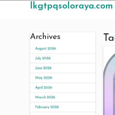
Skip to content
lkgtpqsoloraya.com
Archives
Ta
August 2026
July 2026
June 2026
May 2026
April 2026
March 2026
February 2026