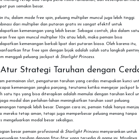
pot pun semakin besar.
in itu, dalam mode free spin, peluang multiplier muncul juga lebih tinggi.
inasi dari multiplier dan putaran gratis ini sangat efektif untuk
dapatkan kemenangan yang lebih besar. Sebagai contoh, jika dalam sat
ran free spin muncul multiplier 10x atau lebih, maka pemain bisa
apatkan kemenangan berkali lipat dari putaran biasa. Oleh karena itu,
nfaatkan fitur free spin dengan bijak adalah salah satu langkah pentin
am menggali peluang jackpot di
Starlight Princess
.
. Atur Strategi Taruhan dengan Cerd
am permainan slot, pengaturan taruhan yang cerdas merupakan kunci un
capai kemenangan jangka panjang, terutama ketika mengejar jackpot be
h satu tips yang bisa diterapkan adalah memulai dengan taruhan kecil u
jaga modal dan perlahan-lahan meningkatkan taruhan saat peluang
enangan tampak lebih besar. Dengan cara ini, pemain tidak hanya menja
do mereka tetap aman, tetapi juga memperbesar peluang menang tanpa
s mengeluarkan modal besar sekaligus.
agian besar pemain profesional di
Starlight Princess
menyarankan untuk
esuaikan taruhan dengan fitur-fitur yang tersedia di game ini. Misalnya,