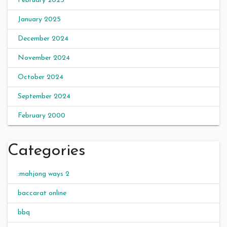
February 2025
January 2025
December 2024
November 2024
October 2024
September 2024
February 2000
Categories
:mahjong ways 2
baccarat online
bbq