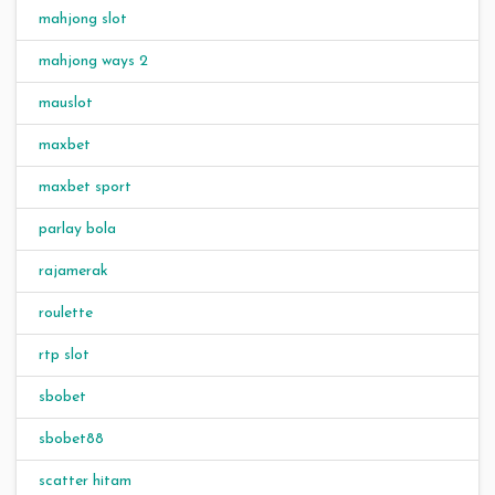
mahjong slot
mahjong ways 2
mauslot
maxbet
maxbet sport
parlay bola
rajamerak
roulette
rtp slot
sbobet
sbobet88
scatter hitam