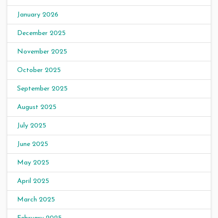
January 2026
December 2025
November 2025
October 2025
September 2025
August 2025
July 2025
June 2025
May 2025
April 2025
March 2025