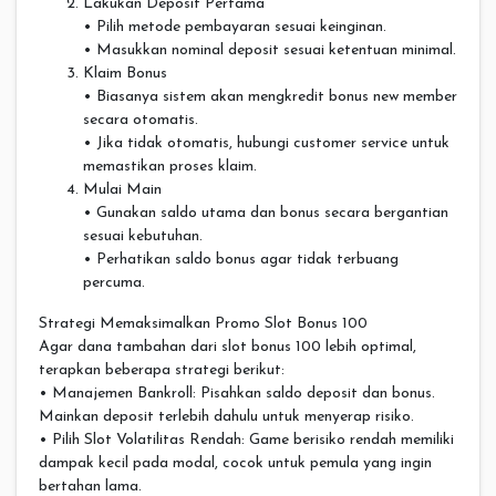
Lakukan Deposit Pertama
• Pilih metode pembayaran sesuai keinginan.
• Masukkan nominal deposit sesuai ketentuan minimal.
Klaim Bonus
• Biasanya sistem akan mengkredit bonus new member
secara otomatis.
• Jika tidak otomatis, hubungi customer service untuk
memastikan proses klaim.
Mulai Main
• Gunakan saldo utama dan bonus secara bergantian
sesuai kebutuhan.
• Perhatikan saldo bonus agar tidak terbuang
percuma.
Strategi Memaksimalkan Promo Slot Bonus 100
Agar dana tambahan dari slot bonus 100 lebih optimal,
terapkan beberapa strategi berikut:
• Manajemen Bankroll: Pisahkan saldo deposit dan bonus.
Mainkan deposit terlebih dahulu untuk menyerap risiko.
• Pilih Slot Volatilitas Rendah: Game berisiko rendah memiliki
dampak kecil pada modal, cocok untuk pemula yang ingin
bertahan lama.