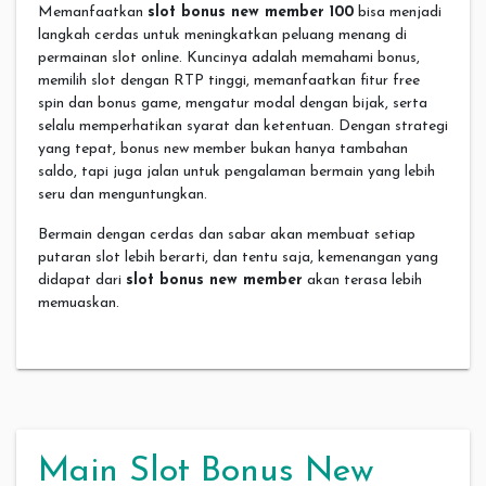
Memanfaatkan
slot bonus new member 100
bisa menjadi
langkah cerdas untuk meningkatkan peluang menang di
permainan slot online. Kuncinya adalah memahami bonus,
memilih slot dengan RTP tinggi, memanfaatkan fitur free
spin dan bonus game, mengatur modal dengan bijak, serta
selalu memperhatikan syarat dan ketentuan. Dengan strategi
yang tepat, bonus new member bukan hanya tambahan
saldo, tapi juga jalan untuk pengalaman bermain yang lebih
seru dan menguntungkan.
Bermain dengan cerdas dan sabar akan membuat setiap
putaran slot lebih berarti, dan tentu saja, kemenangan yang
didapat dari
slot bonus new member
akan terasa lebih
memuaskan.
Main Slot Bonus New