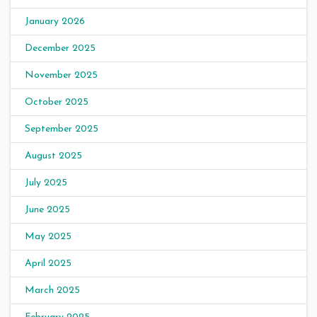
January 2026
December 2025
November 2025
October 2025
September 2025
August 2025
July 2025
June 2025
May 2025
April 2025
March 2025