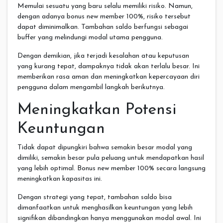
Memulai sesuatu yang baru selalu memiliki risiko. Namun,
dengan adanya bonus new member 100%, risiko tersebut
dapat diminimalkan. Tambahan saldo berfungsi sebagai
buffer yang melindungi modal utama pengguna.
Dengan demikian, jika terjadi kesalahan atau keputusan
yang kurang tepat, dampaknya tidak akan terlalu besar. Ini
memberikan rasa aman dan meningkatkan kepercayaan diri
pengguna dalam mengambil langkah berikutnya.
Meningkatkan Potensi
Keuntungan
Tidak dapat dipungkiri bahwa semakin besar modal yang
dimiliki, semakin besar pula peluang untuk mendapatkan hasil
yang lebih optimal. Bonus new member 100% secara langsung
meningkatkan kapasitas ini.
Dengan strategi yang tepat, tambahan saldo bisa
dimanfaatkan untuk menghasilkan keuntungan yang lebih
signifikan dibandingkan hanya menggunakan modal awal. Ini