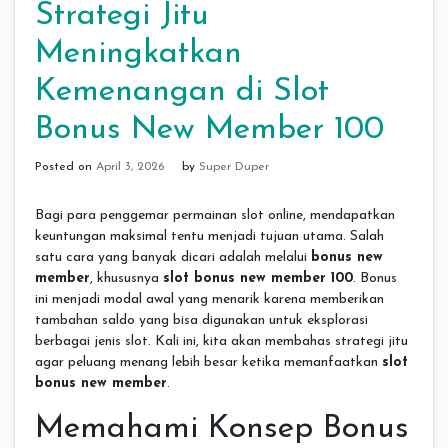
Strategi Jitu
Meningkatkan
Kemenangan di Slot
Bonus New Member 100
Posted on
April 3, 2026
by
Super Duper
Bagi para penggemar permainan slot online, mendapatkan
keuntungan maksimal tentu menjadi tujuan utama. Salah
satu cara yang banyak dicari adalah melalui
bonus new
member
, khususnya
slot bonus new member 100
. Bonus
ini menjadi modal awal yang menarik karena memberikan
tambahan saldo yang bisa digunakan untuk eksplorasi
berbagai jenis slot. Kali ini, kita akan membahas strategi jitu
agar peluang menang lebih besar ketika memanfaatkan
slot
bonus new member
.
Memahami Konsep Bonus