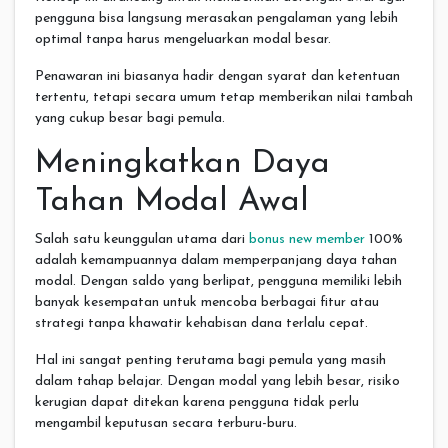
pengguna bisa langsung merasakan pengalaman yang lebih
optimal tanpa harus mengeluarkan modal besar.
Penawaran ini biasanya hadir dengan syarat dan ketentuan
tertentu, tetapi secara umum tetap memberikan nilai tambah
yang cukup besar bagi pemula.
Meningkatkan Daya
Tahan Modal Awal
Salah satu keunggulan utama dari
bonus new member
100%
adalah kemampuannya dalam memperpanjang daya tahan
modal. Dengan saldo yang berlipat, pengguna memiliki lebih
banyak kesempatan untuk mencoba berbagai fitur atau
strategi tanpa khawatir kehabisan dana terlalu cepat.
Hal ini sangat penting terutama bagi pemula yang masih
dalam tahap belajar. Dengan modal yang lebih besar, risiko
kerugian dapat ditekan karena pengguna tidak perlu
mengambil keputusan secara terburu-buru.