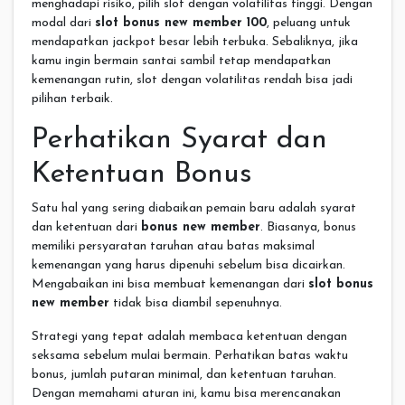
menghadapi risiko, pilih slot dengan volatilitas tinggi. Dengan
modal dari
slot bonus new member 100
, peluang untuk
mendapatkan jackpot besar lebih terbuka. Sebaliknya, jika
kamu ingin bermain santai sambil tetap mendapatkan
kemenangan rutin, slot dengan volatilitas rendah bisa jadi
pilihan terbaik.
Perhatikan Syarat dan
Ketentuan Bonus
Satu hal yang sering diabaikan pemain baru adalah syarat
dan ketentuan dari
bonus new member
. Biasanya, bonus
memiliki persyaratan taruhan atau batas maksimal
kemenangan yang harus dipenuhi sebelum bisa dicairkan.
Mengabaikan ini bisa membuat kemenangan dari
slot bonus
new member
tidak bisa diambil sepenuhnya.
Strategi yang tepat adalah membaca ketentuan dengan
seksama sebelum mulai bermain. Perhatikan batas waktu
bonus, jumlah putaran minimal, dan ketentuan taruhan.
Dengan memahami aturan ini, kamu bisa merencanakan