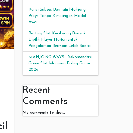
Kunci Sukses Bermain Mahjong
Ways Tanpa Kehilangan Modal
Awal
Betting Slot Kecil yang Banyak
Dipilih Player Harian untuk
Pengalaman Bermain Lebih Santai
MAHJONG WAYS : Rekomendasi
Game Slot Mahjong Paling Gacor
2026
Recent
Comments
No comments to show.
il