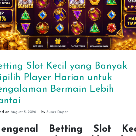
etting Slot Kecil yang Banyak
ipilih Player Harian untuk
engalaman Bermain Lebih
antai
ted on
August 5, 2026
by
Super Duper
engenal Betting Slot Kec