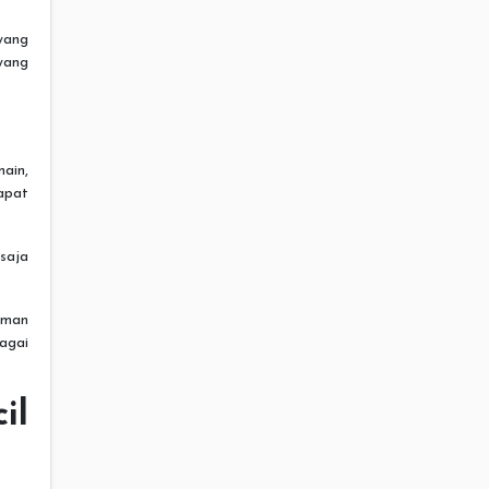
yang
yang
main,
apat
saja
aman
agai
il