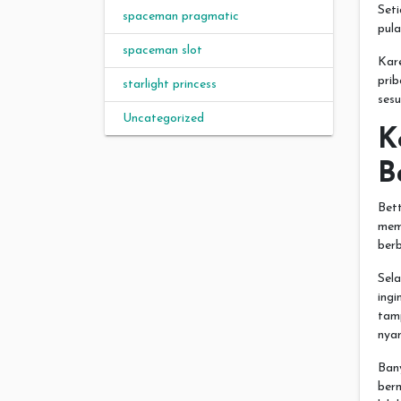
Seti
spaceman pragmatic
pula
spaceman slot
Kar
prib
starlight princess
sesu
Uncategorized
K
B
Bett
mem
berb
Sel
ing
tam
nya
Ban
ber