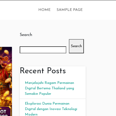
HOME
SAMPLE PAGE
Search
Search
Recent Posts
Menjelajahi Ragam Permainan
Digital Bertema Thailand yang
Semakin Populer
Eksplorasi Dunia Permainan
Digital dengan Inovasi Teknologi
Modern