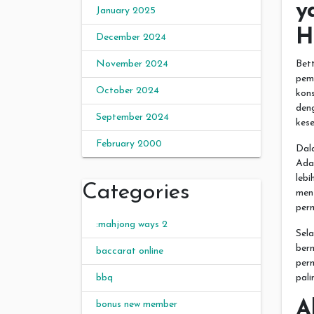
y
January 2025
H
December 2024
Bet
November 2024
pem
October 2024
kon
den
September 2024
kese
February 2000
Dala
Ada
lebi
Categories
men
perm
:mahjong ways 2
Sel
ber
baccarat online
per
pali
bbq
A
bonus new member