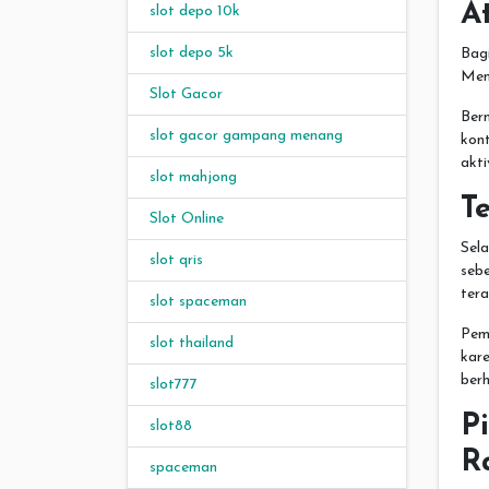
A
slot depo 10k
slot depo 5k
Bag
Men
Slot Gacor
Ber
slot gacor gampang menang
kon
akti
slot mahjong
T
Slot Online
Sela
slot qris
seb
tera
slot spaceman
Pem
slot thailand
kar
berh
slot777
P
slot88
R
spaceman