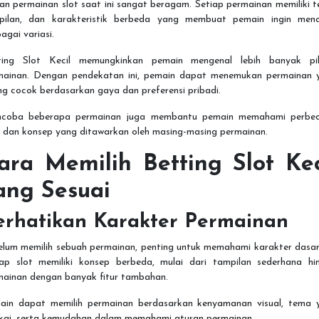
han permainan slot saat ini sangat beragam. Setiap permainan memiliki 
pilan, dan karakteristik berbeda yang membuat pemain ingin men
agai variasi.
ting Slot Kecil memungkinkan pemain mengenal lebih banyak pil
mainan. Dengan pendekatan ini, pemain dapat menemukan permainan 
ng cocok berdasarkan gaya dan preferensi pribadi.
coba beberapa permainan juga membantu pemain memahami perbe
r dan konsep yang ditawarkan oleh masing-masing permainan.
ara Memilih Betting Slot Kec
ang Sesuai
erhatikan Karakter Permainan
elum memilih sebuah permainan, penting untuk memahami karakter dasar
iap slot memiliki konsep berbeda, mulai dari tampilan sederhana hi
mainan dengan banyak fitur tambahan.
ain dapat memilih permainan berdasarkan kenyamanan visual, tema 
ukai, serta kemudahan dalam memahami aturan permainan.