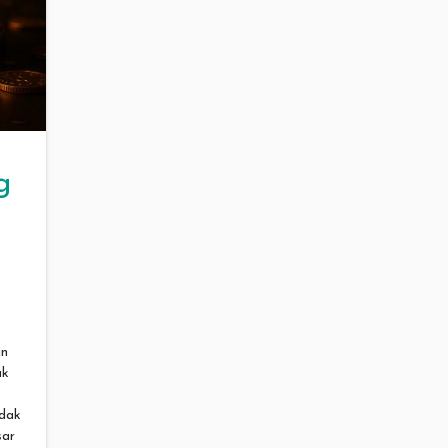
g
in
ak
idak
sar