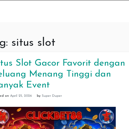
g:
situs slot
itus Slot Gacor Favorit dengan
eluang Menang Tinggi dan
anyak Event
ted on
April 25, 2026
by
Super Duper