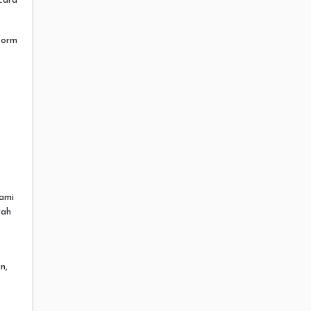
cara
form
ami
rah
n,