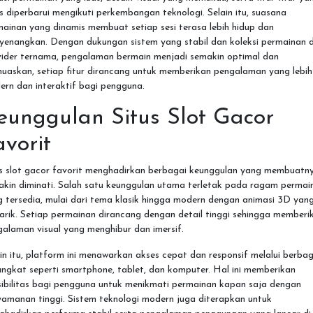
s diperbarui mengikuti perkembangan teknologi. Selain itu, suasana
ainan yang dinamis membuat setiap sesi terasa lebih hidup dan
yenangkan. Dengan dukungan sistem yang stabil dan koleksi permainan d
vider ternama, pengalaman bermain menjadi semakin optimal dan
uaskan, setiap fitur dirancang untuk memberikan pengalaman yang lebih
rn dan interaktif bagi pengguna.
eunggulan Situs Slot Gacor
avorit
us slot gacor favorit menghadirkan berbagai keunggulan yang membuatn
akin diminati. Salah satu keunggulan utama terletak pada ragam permai
 tersedia, mulai dari tema klasik hingga modern dengan animasi 3D yan
rik. Setiap permainan dirancang dengan detail tinggi sehingga memberi
alaman visual yang menghibur dan imersif.
in itu, platform ini menawarkan akses cepat dan responsif melalui berbag
ngkat seperti smartphone, tablet, dan komputer. Hal ini memberikan
sibilitas bagi pengguna untuk menikmati permainan kapan saja dengan
amanan tinggi. Sistem teknologi modern juga diterapkan untuk