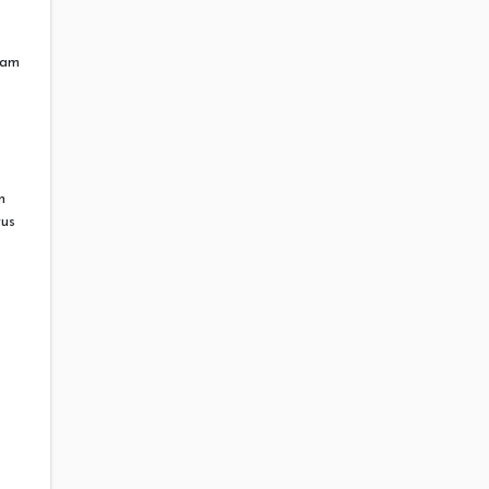
lam
n
rus