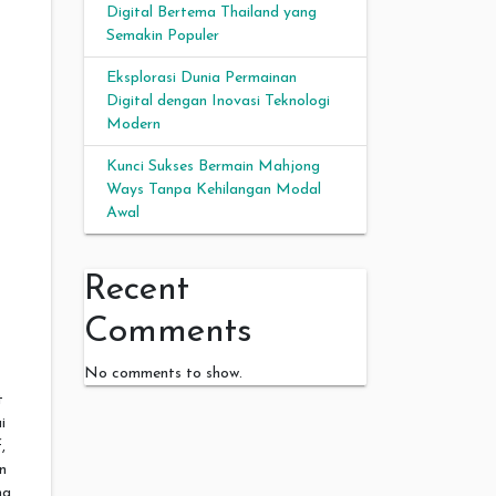
Digital Bertema Thailand yang
Semakin Populer
Eksplorasi Dunia Permainan
Digital dengan Inovasi Teknologi
Modern
Kunci Sukses Bermain Mahjong
Ways Tanpa Kehilangan Modal
Awal
Recent
Comments
No comments to show.
t
i
,
n
ng