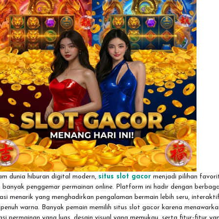
m dunia hiburan digital modern,
situs slot gacor
menjadi pilihan favori
 banyak penggemar permainan online. Platform ini hadir dengan berbaga
asi menarik yang menghadirkan pengalaman bermain lebih seru, interaktif
 penuh warna. Banyak pemain memilih situs slot gacor karena menawarka
asi permainan yang luas, desain visual yang memukau, serta fitur-fitur ya