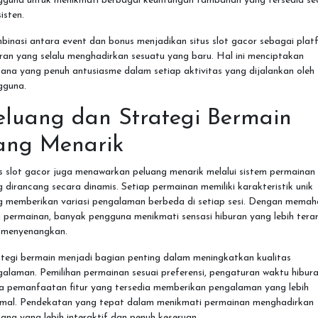
gguna untuk menikmati berbagai keuntungan tambahan yang tersedia se
isten.
inasi antara event dan bonus menjadikan situs slot gacor sebagai plat
ran yang selalu menghadirkan sesuatu yang baru. Hal ini menciptakan
ana yang penuh antusiasme dalam setiap aktivitas yang dijalankan oleh
gguna.
eluang dan Strategi Bermain
ang Menarik
s slot gacor juga menawarkan peluang menarik melalui sistem permainan
 dirancang secara dinamis. Setiap permainan memiliki karakteristik unik
g memberikan variasi pengalaman berbeda di setiap sesi. Dengan memah
 permainan, banyak pengguna menikmati sensasi hiburan yang lebih tera
 menyenangkan.
ategi bermain menjadi bagian penting dalam meningkatkan kualitas
alaman. Pemilihan permainan sesuai preferensi, pengaturan waktu hibura
ta pemanfaatan fitur yang tersedia memberikan pengalaman yang lebih
imal. Pendekatan yang tepat dalam menikmati permainan menghadirkan
ana yang lebih interaktif dan penuh keseruan.