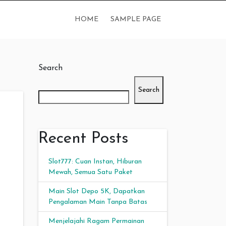
HOME
SAMPLE PAGE
Search
Search
Recent Posts
Slot777: Cuan Instan, Hiburan
Mewah, Semua Satu Paket
Main Slot Depo 5K, Dapatkan
Pengalaman Main Tanpa Batas
Menjelajahi Ragam Permainan