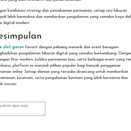
gan kombinasi strategi dan pemahaman permainan, setiap sesi hiburan
jadi lebih bermakna dan memberikan pengalaman yang semakin kaya da
a digital modern.
esimpulan
us slot gacor
favorit dengan peluang menarik dan event beragam
ghadirkan pengalaman hiburan digital yang semakin berkembang. Denga
ngan fitur modern, koleksi permainan luas, serta berbagai event yang te
rbarui, platform ini menjadi pilihan populer bagi banyak penggemar
ainan online. Setiap elemen yang tersedia dirancang untuk memberikan
yamanan, keseruan, serta pengalaman bermain yang lebih berwarna dan
h inovasi.