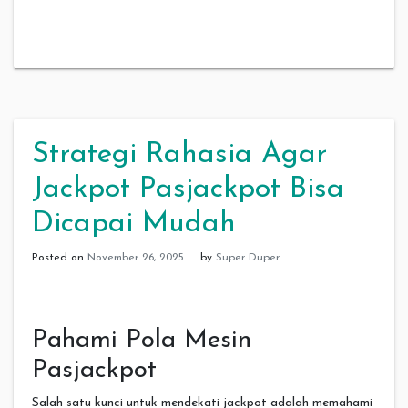
Strategi Rahasia Agar
Jackpot Pasjackpot Bisa
Dicapai Mudah
Posted on
November 26, 2025
by
Super Duper
Pahami Pola Mesin
Pasjackpot
Salah satu kunci untuk mendekati jackpot adalah memahami