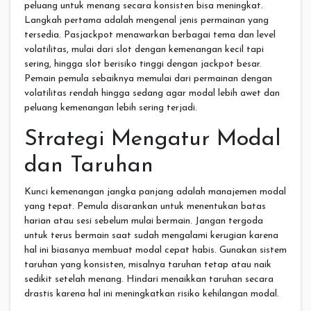
peluang untuk menang secara konsisten bisa meningkat.
Langkah pertama adalah mengenal jenis permainan yang
tersedia. Pasjackpot menawarkan berbagai tema dan level
volatilitas, mulai dari slot dengan kemenangan kecil tapi
sering, hingga slot berisiko tinggi dengan jackpot besar.
Pemain pemula sebaiknya memulai dari permainan dengan
volatilitas rendah hingga sedang agar modal lebih awet dan
peluang kemenangan lebih sering terjadi.
Strategi Mengatur Modal
dan Taruhan
Kunci kemenangan jangka panjang adalah manajemen modal
yang tepat. Pemula disarankan untuk menentukan batas
harian atau sesi sebelum mulai bermain. Jangan tergoda
untuk terus bermain saat sudah mengalami kerugian karena
hal ini biasanya membuat modal cepat habis. Gunakan sistem
taruhan yang konsisten, misalnya taruhan tetap atau naik
sedikit setelah menang. Hindari menaikkan taruhan secara
drastis karena hal ini meningkatkan risiko kehilangan modal.