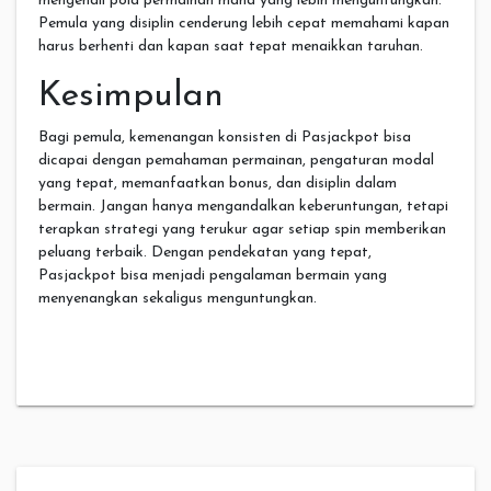
mengenali pola permainan mana yang lebih menguntungkan.
Pemula yang disiplin cenderung lebih cepat memahami kapan
harus berhenti dan kapan saat tepat menaikkan taruhan.
Kesimpulan
Bagi pemula, kemenangan konsisten di Pasjackpot bisa
dicapai dengan pemahaman permainan, pengaturan modal
yang tepat, memanfaatkan bonus, dan disiplin dalam
bermain. Jangan hanya mengandalkan keberuntungan, tetapi
terapkan strategi yang terukur agar setiap spin memberikan
peluang terbaik. Dengan pendekatan yang tepat,
Pasjackpot bisa menjadi pengalaman bermain yang
menyenangkan sekaligus menguntungkan.