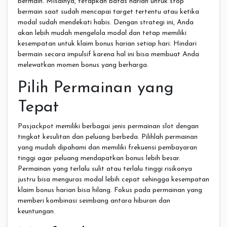
bermain. Misalnya, tetapkan batas harian untuk stop
bermain saat sudah mencapai target tertentu atau ketika
modal sudah mendekati habis. Dengan strategi ini, Anda
akan lebih mudah mengelola modal dan tetap memiliki
kesempatan untuk klaim bonus harian setiap hari. Hindari
bermain secara impulsif karena hal ini bisa membuat Anda
melewatkan momen bonus yang berharga.
Pilih Permainan yang
Tepat
Pasjackpot memiliki berbagai jenis permainan slot dengan
tingkat kesulitan dan peluang berbeda. Pilihlah permainan
yang mudah dipahami dan memiliki frekuensi pembayaran
tinggi agar peluang mendapatkan bonus lebih besar.
Permainan yang terlalu sulit atau terlalu tinggi risikonya
justru bisa menguras modal lebih cepat sehingga kesempatan
klaim bonus harian bisa hilang. Fokus pada permainan yang
memberi kombinasi seimbang antara hiburan dan
keuntungan.