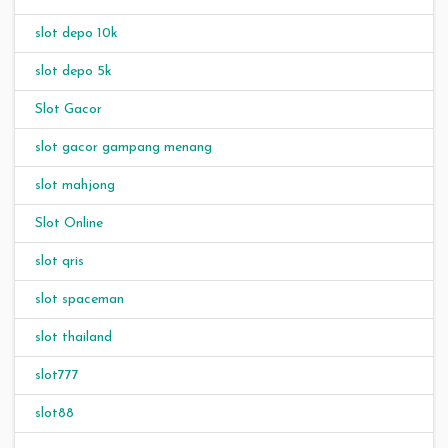
slot depo 10k
slot depo 5k
Slot Gacor
slot gacor gampang menang
slot mahjong
Slot Online
slot qris
slot spaceman
slot thailand
slot777
slot88