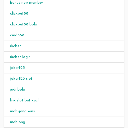
bonus new member
clickbet88
clickbet88 bola
cmd368
ibcbet
ibcbet login
joker123
joker123 slot
judi bola
link slot bet kecil
mah-jong wins
mahjong