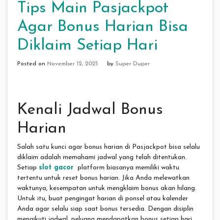
Tips Main Pasjackpot
Agar Bonus Harian Bisa
Diklaim Setiap Hari
Posted on
November 12, 2025
by
Super Duper
Kenali Jadwal Bonus
Harian
Salah satu kunci agar bonus harian di Pasjackpot bisa selalu
diklaim adalah memahami jadwal yang telah ditentukan.
Setiap
slot gacor
platform biasanya memiliki waktu
tertentu untuk reset bonus harian. Jika Anda melewatkan
waktunya, kesempatan untuk mengklaim bonus akan hilang.
Untuk itu, buat pengingat harian di ponsel atau kalender
Anda agar selalu siap saat bonus tersedia. Dengan disiplin
mengikuti jadwal, peluang mendapatkan bonus setiap hari