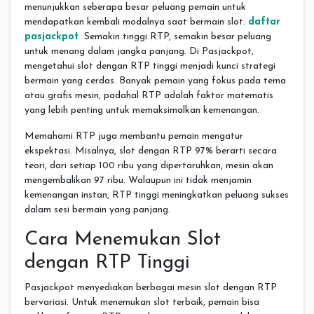
menunjukkan seberapa besar peluang pemain untuk
mendapatkan kembali modalnya saat bermain slot.
daftar
pasjackpot
Semakin tinggi RTP, semakin besar peluang
untuk menang dalam jangka panjang. Di Pasjackpot,
mengetahui slot dengan RTP tinggi menjadi kunci strategi
bermain yang cerdas. Banyak pemain yang fokus pada tema
atau grafis mesin, padahal RTP adalah faktor matematis
yang lebih penting untuk memaksimalkan kemenangan.
Memahami RTP juga membantu pemain mengatur
ekspektasi. Misalnya, slot dengan RTP 97% berarti secara
teori, dari setiap 100 ribu yang dipertaruhkan, mesin akan
mengembalikan 97 ribu. Walaupun ini tidak menjamin
kemenangan instan, RTP tinggi meningkatkan peluang sukses
dalam sesi bermain yang panjang.
Cara Menemukan Slot
dengan RTP Tinggi
Pasjackpot menyediakan berbagai mesin slot dengan RTP
bervariasi. Untuk menemukan slot terbaik, pemain bisa