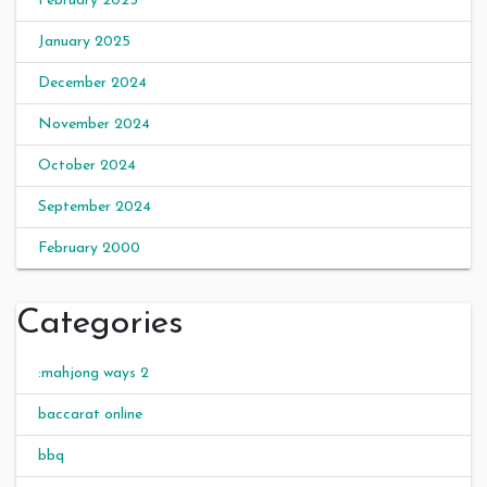
February 2025
January 2025
December 2024
November 2024
October 2024
September 2024
February 2000
Categories
:mahjong ways 2
baccarat online
bbq