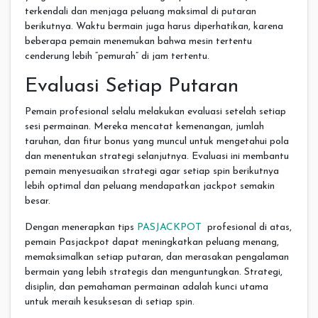
terkendali dan menjaga peluang maksimal di putaran
berikutnya. Waktu bermain juga harus diperhatikan, karena
beberapa pemain menemukan bahwa mesin tertentu
cenderung lebih “pemurah” di jam tertentu.
Evaluasi Setiap Putaran
Pemain profesional selalu melakukan evaluasi setelah setiap
sesi permainan. Mereka mencatat kemenangan, jumlah
taruhan, dan fitur bonus yang muncul untuk mengetahui pola
dan menentukan strategi selanjutnya. Evaluasi ini membantu
pemain menyesuaikan strategi agar setiap spin berikutnya
lebih optimal dan peluang mendapatkan jackpot semakin
besar.
Dengan menerapkan tips
PASJACKPOT
profesional di atas,
pemain Pasjackpot dapat meningkatkan peluang menang,
memaksimalkan setiap putaran, dan merasakan pengalaman
bermain yang lebih strategis dan menguntungkan. Strategi,
disiplin, dan pemahaman permainan adalah kunci utama
untuk meraih kesuksesan di setiap spin.