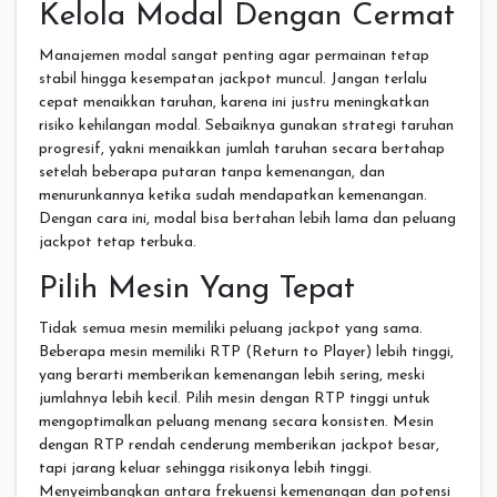
Kelola Modal Dengan Cermat
Manajemen modal sangat penting agar permainan tetap
stabil hingga kesempatan jackpot muncul. Jangan terlalu
cepat menaikkan taruhan, karena ini justru meningkatkan
risiko kehilangan modal. Sebaiknya gunakan strategi taruhan
progresif, yakni menaikkan jumlah taruhan secara bertahap
setelah beberapa putaran tanpa kemenangan, dan
menurunkannya ketika sudah mendapatkan kemenangan.
Dengan cara ini, modal bisa bertahan lebih lama dan peluang
jackpot tetap terbuka.
Pilih Mesin Yang Tepat
Tidak semua mesin memiliki peluang jackpot yang sama.
Beberapa mesin memiliki RTP (Return to Player) lebih tinggi,
yang berarti memberikan kemenangan lebih sering, meski
jumlahnya lebih kecil. Pilih mesin dengan RTP tinggi untuk
mengoptimalkan peluang menang secara konsisten. Mesin
dengan RTP rendah cenderung memberikan jackpot besar,
tapi jarang keluar sehingga risikonya lebih tinggi.
Menyeimbangkan antara frekuensi kemenangan dan potensi