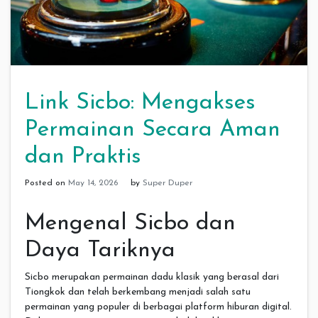
Link Sicbo: Mengakses
Permainan Secara Aman
dan Praktis
Posted on
May 14, 2026
by
Super Duper
Mengenal Sicbo dan
Daya Tariknya
Sicbo merupakan permainan dadu klasik yang berasal dari
Tiongkok dan telah berkembang menjadi salah satu
permainan yang populer di berbagai platform hiburan digital.