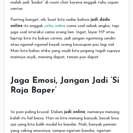
malah jadi “badut” di room chat karena enggak tahu sopan
santun.
Penting banget, nih, buat kita sadar bahwa
judi dadu
online
itu enggak
sicbo online
cuma soal nebak angka, tapi
juga soal interaksi sama orang lain. Ingat, layar HP atau
laptop kita itu bukan cermin, jadi jangan ngomong sendiri
atau ngomel-ngomel kayak orang kesurupan pas lagi sial.
Mari kita bahas etika yang wajib kita pegang teguh supaya
mainnya asyik, menang dapat, teman pun dapat.
Jaga Emosi, Jangan Jadi ‘Si
Raja Baper’
Ini poin paling krusial. Dalam
judi online
, namanya menang
kalah itu hal biasa. Hari ini kita menang banyak, besok bisa
aja uang kita balik modal ke bandar. Nah, banyak pemain
yang saking emosinya, sampai ngatain bandar, ngatain