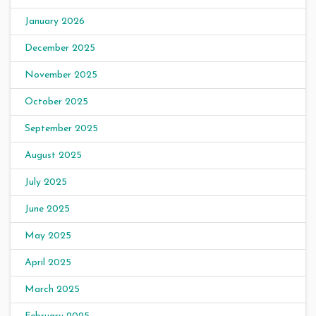
January 2026
December 2025
November 2025
October 2025
September 2025
August 2025
July 2025
June 2025
May 2025
April 2025
March 2025