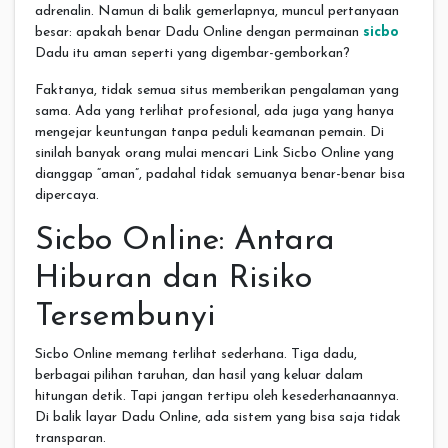
adrenalin. Namun di balik gemerlapnya, muncul pertanyaan
besar: apakah benar Dadu Online dengan permainan
sicbo
Dadu itu aman seperti yang digembar-gemborkan?
Faktanya, tidak semua situs memberikan pengalaman yang
sama. Ada yang terlihat profesional, ada juga yang hanya
mengejar keuntungan tanpa peduli keamanan pemain. Di
sinilah banyak orang mulai mencari Link Sicbo Online yang
dianggap “aman”, padahal tidak semuanya benar-benar bisa
dipercaya.
Sicbo Online: Antara
Hiburan dan Risiko
Tersembunyi
Sicbo Online memang terlihat sederhana. Tiga dadu,
berbagai pilihan taruhan, dan hasil yang keluar dalam
hitungan detik. Tapi jangan tertipu oleh kesederhanaannya.
Di balik layar Dadu Online, ada sistem yang bisa saja tidak
transparan.