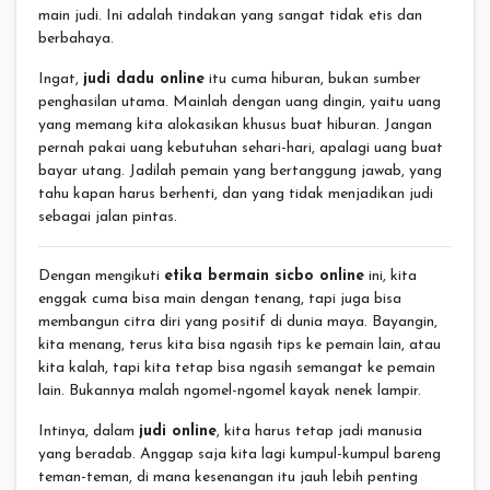
main judi. Ini adalah tindakan yang sangat tidak etis dan
berbahaya.
Ingat,
judi dadu online
itu cuma hiburan, bukan sumber
penghasilan utama. Mainlah dengan uang dingin, yaitu uang
yang memang kita alokasikan khusus buat hiburan. Jangan
pernah pakai uang kebutuhan sehari-hari, apalagi uang buat
bayar utang. Jadilah pemain yang bertanggung jawab, yang
tahu kapan harus berhenti, dan yang tidak menjadikan judi
sebagai jalan pintas.
Dengan mengikuti
etika bermain sicbo online
ini, kita
enggak cuma bisa main dengan tenang, tapi juga bisa
membangun citra diri yang positif di dunia maya. Bayangin,
kita menang, terus kita bisa ngasih tips ke pemain lain, atau
kita kalah, tapi kita tetap bisa ngasih semangat ke pemain
lain. Bukannya malah ngomel-ngomel kayak nenek lampir.
Intinya, dalam
judi online
, kita harus tetap jadi manusia
yang beradab. Anggap saja kita lagi kumpul-kumpul bareng
teman-teman, di mana kesenangan itu jauh lebih penting