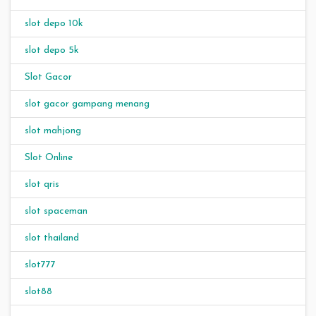
slot depo 10k
slot depo 5k
Slot Gacor
slot gacor gampang menang
slot mahjong
Slot Online
slot qris
slot spaceman
slot thailand
slot777
slot88