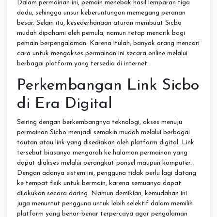
Dalam permainan ini, pemain menebak hasil lemparan tiga
dadu, sehingga unsur keberuntungan memegang peranan
besar. Selain itu, kesederhanaan aturan membuat Sicbo
mudah dipahami oleh pemula, namun tetap menarik bagi
pemain berpengalaman. Karena itulah, banyak orang mencari
cara untuk mengakses permainan ini secara online melalui
berbagai platform yang tersedia di internet.
Perkembangan Link Sicbo
di Era Digital
Seiring dengan berkembangnya teknologi, akses menuju
permainan Sicbo menjadi semakin mudah melalui berbagai
tautan atau link yang disediakan oleh platform digital. Link
tersebut biasanya mengarah ke halaman permainan yang
dapat diakses melalui perangkat ponsel maupun komputer.
Dengan adanya sistem ini, pengguna tidak perlu lagi datang
ke tempat fisik untuk bermain, karena semuanya dapat
dilakukan secara daring. Namun demikian, kemudahan ini
juga menuntut pengguna untuk lebih selektif dalam memilih
platform yang benar-benar terpercaya agar pengalaman