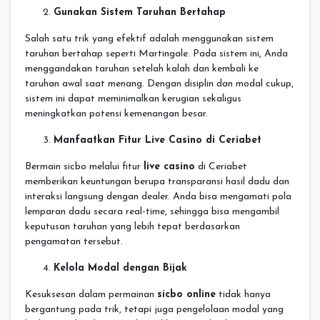
Gunakan Sistem Taruhan Bertahap
Salah satu trik yang efektif adalah menggunakan sistem
taruhan bertahap seperti Martingale. Pada sistem ini, Anda
menggandakan taruhan setelah kalah dan kembali ke
taruhan awal saat menang. Dengan disiplin dan modal cukup,
sistem ini dapat meminimalkan kerugian sekaligus
meningkatkan potensi kemenangan besar.
Manfaatkan Fitur Live Casino di Ceriabet
Bermain sicbo melalui fitur
live casino
di Ceriabet
memberikan keuntungan berupa transparansi hasil dadu dan
interaksi langsung dengan dealer. Anda bisa mengamati pola
lemparan dadu secara real-time, sehingga bisa mengambil
keputusan taruhan yang lebih tepat berdasarkan
pengamatan tersebut.
Kelola Modal dengan Bijak
Kesuksesan dalam permainan
sicbo online
tidak hanya
bergantung pada trik, tetapi juga pengelolaan modal yang