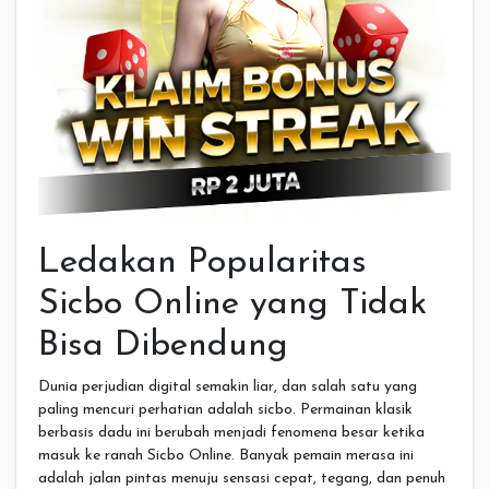
Ledakan Popularitas
Sicbo Online yang Tidak
Bisa Dibendung
Dunia perjudian digital semakin liar, dan salah satu yang
paling mencuri perhatian adalah sicbo. Permainan klasik
berbasis dadu ini berubah menjadi fenomena besar ketika
masuk ke ranah Sicbo Online. Banyak pemain merasa ini
adalah jalan pintas menuju sensasi cepat, tegang, dan penuh