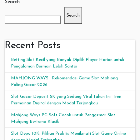
Search
Search
Recent Posts
Betting Slot Kecil yang Banyak Dipilih Player Harian untuk
Pengalaman Bermain Lebih Santai
MAHJONG WAYS : Rekomendasi Game Slot Mahjong
Paling Gacor 2026
Slot Gacor Deposit 5K yang Sedang Viral Tahun Ini: Tren
Permainan Digital dengan Modal Terjangkau
Mahjong Ways PG Soft Cocok untuk Penggemar Slot
Mahjong Bertema Klasik
Slot Depo 10K: Pilihan Praktis Menikmati Slot Game Online