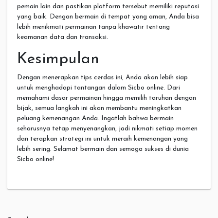
pemain lain dan pastikan platform tersebut memiliki reputasi
yang baik. Dengan bermain di tempat yang aman, Anda bisa
lebih menikmati permainan tanpa khawatir tentang
keamanan data dan transaksi.
Kesimpulan
Dengan menerapkan tips cerdas ini, Anda akan lebih siap
untuk menghadapi tantangan dalam Sicbo online. Dari
memahami dasar permainan hingga memilih taruhan dengan
bijak, semua langkah ini akan membantu meningkatkan
peluang kemenangan Anda. Ingatlah bahwa bermain
seharusnya tetap menyenangkan, jadi nikmati setiap momen
dan terapkan strategi ini untuk meraih kemenangan yang
lebih sering. Selamat bermain dan semoga sukses di dunia
Sicbo online!