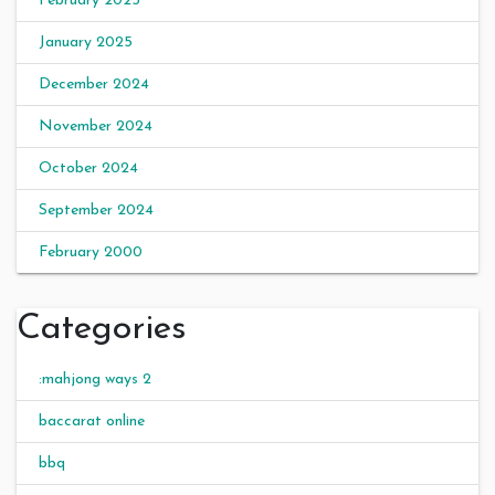
February 2025
January 2025
December 2024
November 2024
October 2024
September 2024
February 2000
Categories
:mahjong ways 2
baccarat online
bbq