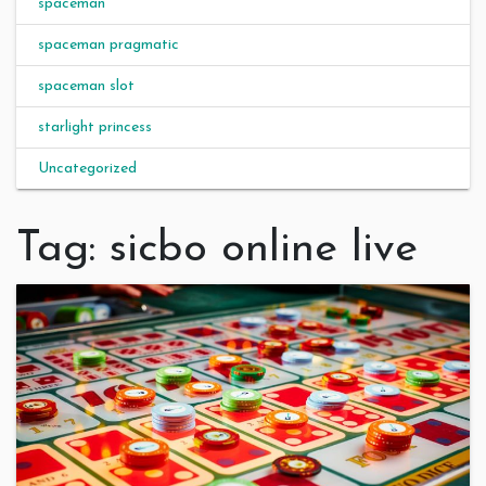
spaceman
spaceman pragmatic
spaceman slot
starlight princess
Uncategorized
Tag:
sicbo online live