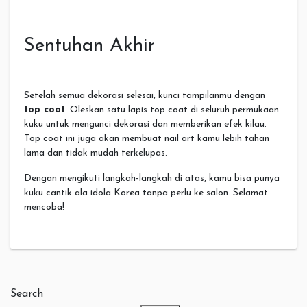
Sentuhan Akhir
Setelah semua dekorasi selesai, kunci tampilanmu dengan
top coat
. Oleskan satu lapis top coat di seluruh permukaan
kuku untuk mengunci dekorasi dan memberikan efek kilau.
Top coat ini juga akan membuat nail art kamu lebih tahan
lama dan tidak mudah terkelupas.
Dengan mengikuti langkah-langkah di atas, kamu bisa punya
kuku cantik ala idola Korea tanpa perlu ke salon. Selamat
mencoba!
Search