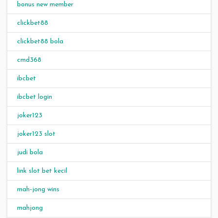
bonus new member
clickbet88
clickbet88 bola
cmd368
ibcbet
ibcbet login
joker123
joker123 slot
judi bola
link slot bet kecil
mah-jong wins
mahjong