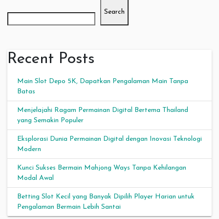
Search
Recent Posts
Main Slot Depo 5K, Dapatkan Pengalaman Main Tanpa
Batas
Menjelajahi Ragam Permainan Digital Bertema Thailand
yang Semakin Populer
Eksplorasi Dunia Permainan Digital dengan Inovasi Teknologi
Modern
Kunci Sukses Bermain Mahjong Ways Tanpa Kehilangan
Modal Awal
Betting Slot Kecil yang Banyak Dipilih Player Harian untuk
Pengalaman Bermain Lebih Santai