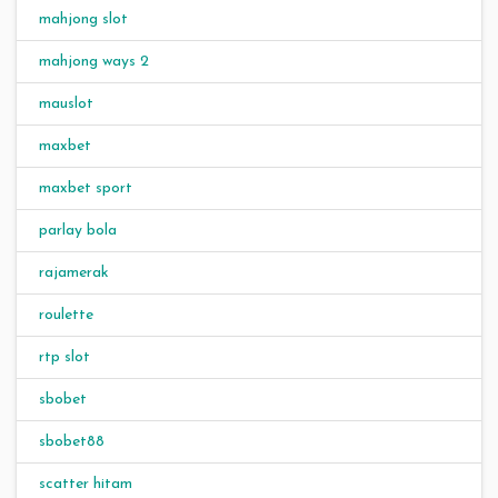
mahjong slot
mahjong ways 2
mauslot
maxbet
maxbet sport
parlay bola
rajamerak
roulette
rtp slot
sbobet
sbobet88
scatter hitam