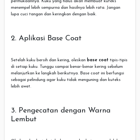
permukaannya. Kuku yang halus akan membuat kuteks
menempel lebih sempurna dan hasilnya lebih rata. Jangan
lupa cuci tangan dan keringkan dengan baik.
2. Aplikasi Base Coat
Setelah kuku bersih dan kering, oleskan
base coat
tipis-tipis
di setiap kuku. Tunggu sampai benar-benar kering sebelum
melanjutkan ke langkah berikutnya. Base coat ini berfungsi
sebagai pelindung agar kuku tidak menguning dan kuteks
lebih awet.
3. Pengecatan dengan Warna
Lembut