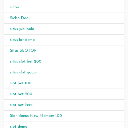
sicbo
Sicbo Dadu
situs judi bola
situs lot demo
Situs SBOTOP
situs slot bet 200
situs slot gacor
slot bet 100
slot bet 200
slot bet kecil
Slot Bonus New Member 100
slot demo