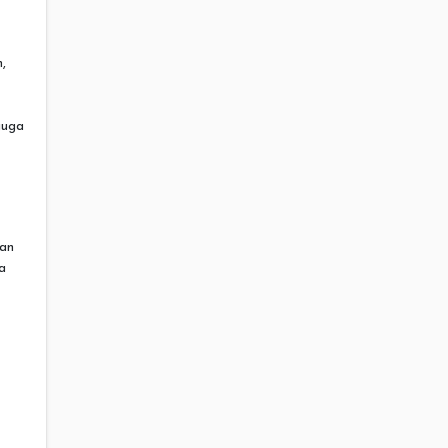
,
juga
nan
a