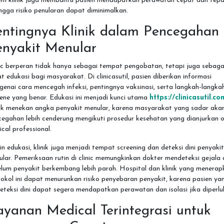
tem klinik juga membantu pasien mendapatkan perawatan cepat dan tepa
ngga risiko penularan dapat diminimalkan.
entingnya Klinik dalam Pencegahan
enyakit Menular
ic berperan tidak hanya sebagai tempat pengobatan, tetapi juga sebaga
t edukasi bagi masyarakat. Di clinicasutil, pasien diberikan informasi
enai cara mencegah infeksi, pentingnya vaksinasi, serta langkah-langka
ene yang benar. Edukasi ini menjadi kunci utama
https://clinicasutil.co
uk menekan angka penyakit menular, karena masyarakat yang sadar aka
egahan lebih cenderung mengikuti prosedur kesehatan yang dianjurkan o
cal professional.
in edukasi, klinik juga menjadi tempat screening dan deteksi dini penyakit
lar. Pemeriksaan rutin di clinic memungkinkan dokter mendeteksi gejala 
lum penyakit berkembang lebih parah. Hospital dan klinik yang menerap
okol ini dapat menurunkan risiko penyebaran penyakit, karena pasien ya
eteksi dini dapat segera mendapatkan perawatan dan isolasi jika diperlu
ayanan Medical Terintegrasi untuk