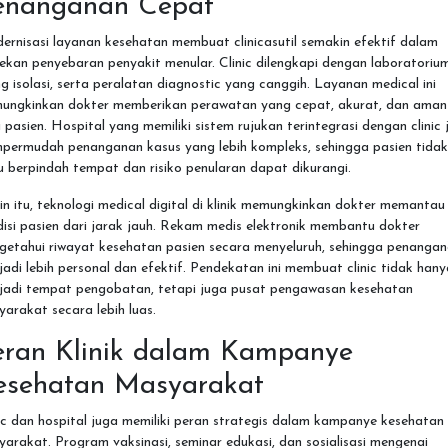
enanganan Cepat
rnisasi layanan kesehatan membuat clinicasutil semakin efektif dalam
kan penyebaran penyakit menular. Clinic dilengkapi dengan laboratorium
g isolasi, serta peralatan diagnostic yang canggih. Layanan medical ini
ungkinkan dokter memberikan perawatan yang cepat, akurat, dan aman
 pasien. Hospital yang memiliki sistem rujukan terintegrasi dengan clinic 
permudah penanganan kasus yang lebih kompleks, sehingga pasien tidak
u berpindah tempat dan risiko penularan dapat dikurangi.
in itu, teknologi medical digital di klinik memungkinkan dokter memantau
isi pasien dari jarak jauh. Rekam medis elektronik membantu dokter
getahui riwayat kesehatan pasien secara menyeluruh, sehingga penanga
adi lebih personal dan efektif. Pendekatan ini membuat clinic tidak hany
jadi tempat pengobatan, tetapi juga pusat pengawasan kesehatan
arakat secara lebih luas.
eran Klinik dalam Kampanye
esehatan Masyarakat
ic dan hospital juga memiliki peran strategis dalam kampanye kesehatan
arakat. Program vaksinasi, seminar edukasi, dan sosialisasi mengenai