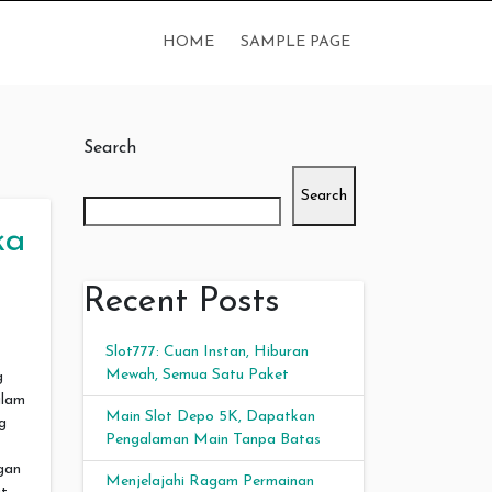
HOME
SAMPLE PAGE
Search
Search
ka
Recent Posts
Slot777: Cuan Instan, Hiburan
Mewah, Semua Satu Paket
g
alam
Main Slot Depo 5K, Dapatkan
g
Pengalaman Main Tanpa Batas
gan
Menjelajahi Ragam Permainan