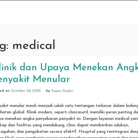
g:
medical
linik dan Upaya Menekan Ang
enyakit Menular
ted on
October 28, 2025
by
Super Duper
yakit menular masih menjadi salah satu tantangan terbesar dalam bidan
hatan global. Klinik modern, seperti clinicasutil, memiliki peran penting d
ya menekan angka penyebaran penyakit ini. Dengan layanan medical yan
kap dan fasilitas yang mendukung, clinic dapat memberikan edukasi,
egahan, dan pengobatan secara efektif. Hospital yang terintegrasi den