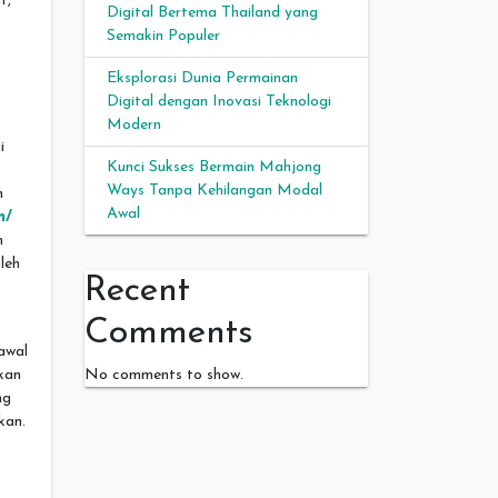
t,
Digital Bertema Thailand yang
Semakin Populer
Eksplorasi Dunia Permainan
Digital dengan Inovasi Teknologi
Modern
i
Kunci Sukses Bermain Mahjong
Ways Tanpa Kehilangan Modal
h
Awal
m/
n
leh
Recent
Comments
awal
kan
No comments to show.
ng
kan.