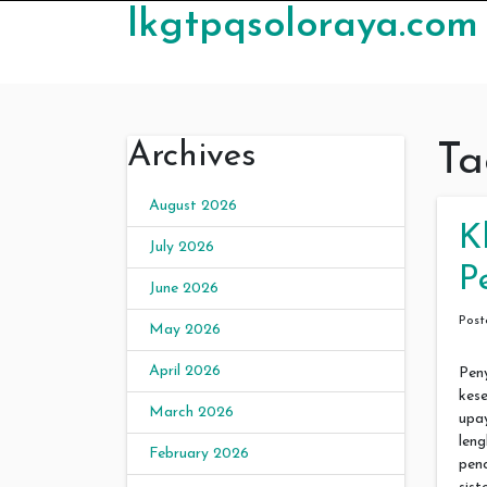
Skip to content
lkgtpqsoloraya.com
Archives
Ta
August 2026
K
July 2026
P
June 2026
Pos
May 2026
April 2026
Pen
kese
March 2026
upa
leng
February 2026
penc