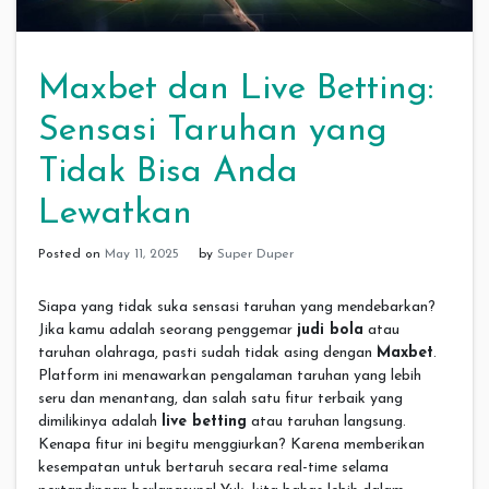
Maxbet dan Live Betting:
Sensasi Taruhan yang
Tidak Bisa Anda
Lewatkan
Posted on
May 11, 2025
by
Super Duper
Siapa yang tidak suka sensasi taruhan yang mendebarkan?
Jika kamu adalah seorang penggemar
judi bola
atau
taruhan olahraga, pasti sudah tidak asing dengan
Maxbet
.
Platform ini menawarkan pengalaman taruhan yang lebih
seru dan menantang, dan salah satu fitur terbaik yang
dimilikinya adalah
live betting
atau taruhan langsung.
Kenapa fitur ini begitu menggiurkan? Karena memberikan
kesempatan untuk bertaruh secara real-time selama