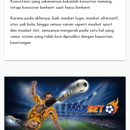
Konsistensi yang sebenarnya bukanlah konsisten menang,
tetapi konsisten berhenti saat harus berhenti.
Karena pada akhirnya, baik maxbet login, maxbet alternatif,
situs judi bola, hingga semua varian seperti maxbet sport
dan maxbet slot, semuanya mengarah pada satu hal yang
sama: sistem yang tidak bisa diprediksi dengan kepastian
keuntungan.