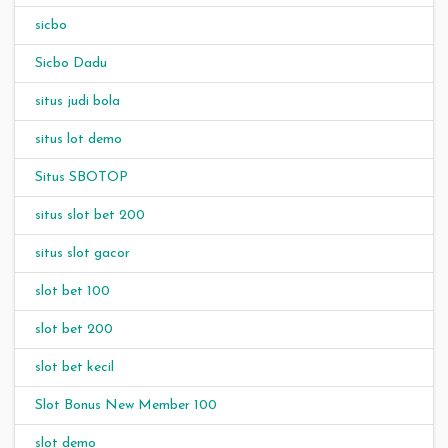
sicbo
Sicbo Dadu
situs judi bola
situs lot demo
Situs SBOTOP
situs slot bet 200
situs slot gacor
slot bet 100
slot bet 200
slot bet kecil
Slot Bonus New Member 100
slot demo