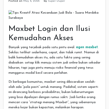
Posted on
May 6, 2026
by
Super Duper
Maxbet Login dan Ilusi
Kemudahan Akses
Banyak yang terjebak pada satu pintu awal:
agen maxbet
.
Sekilas terlihat sederhana, cepat, dan tidak rumit. Namun di
balik kemudahan akses itu, ada satu fakta yang sering
diabaikan: setiap klik menuju sistem judi online bukan sekadar
hiburan, tapi juga pintu menuju risiko finansial yang terus
menggerus modal kecil secara perlahan.
Di berbagai komunitas, maxbet sering dibicarakan seolah-
olah ada “pola pasti” untuk menang. Padahal, sistem seperti
ini dirancang berbasis probabilitas, bukan keberuntungan
yang bisa dipelajari dengan rumus sakti. Jadi ketika orang
mencari cara “strategi menang Maxbet”, yang sebenarnya
mereka kejar bukan kepastian, melainkan harapan.