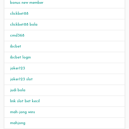
bonus new member
clickbet88
clickbet88 bola
cmd368
ibcbet
ibcbet login
joker123
joker123 slot
judi bola
link slot bet kecil
mah-jong wins
mahjong