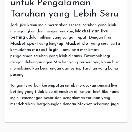
untuk Pengalaman
Taruhan yang Lebih Seru
Jadi, jika kamu ingin merasakan sensasi taruhan yang lebih
menegangkan dan menguntungkan,
Maxbet dan live
betting
adalah pilihan yang sangat tepat. Dengan fitur
Maxbet sport
yang lengkap,
Maxbet slot
yang seru, serta
kemudahan
maxbet login
, kamu bisa menikmati
pengalaman taruhan yang lebih dinamis. Ditambah lagi
dengan dukungan agen Maxbet yang terpercaya, kamu bisa
memaksimalkan keuntungan dari setiap taruhan yang kamu
pasang.
Jangan lewatkan kesempatan untuk merasakan sensasi live
betting yang tidak bisa ditemukan di tempat lain! Jika kamu
ingin kemenangan besar dan pengalaman taruhan yang
mendebarkan, bergabunglah dengan Maxbet sekarang juga!