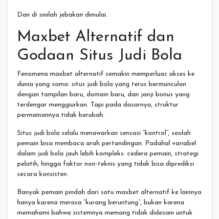
Dan di sinilah jebakan dimulai.
Maxbet Alternatif dan
Godaan Situs Judi Bola
Fenomena maxbet alternatif semakin memperluas akses ke
dunia yang sama: situs judi bola yang terus bermunculan
dengan tampilan baru, domain baru, dan janji bonus yang
terdengar menggiurkan. Tapi pada dasarnya, struktur
permainannya tidak berubah.
Situs judi bola selalu menawarkan sensasi “kontrol”, seolah
pemain bisa membaca arah pertandingan. Padahal variabel
dalam judi bola jauh lebih kompleks: cedera pemain, strategi
pelatih, hingga faktor non-teknis yang tidak bisa diprediksi
secara konsisten.
Banyak pemain pindah dari satu maxbet alternatif ke lainnya
hanya karena merasa “kurang beruntung”, bukan karena
memahami bahwa sistemnya memang tidak didesain untuk