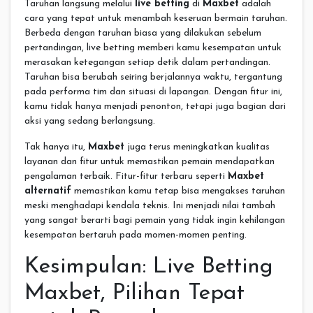
Taruhan langsung melalui
live betting
di
Maxbet
adalah
cara yang tepat untuk menambah keseruan bermain taruhan.
Berbeda dengan taruhan biasa yang dilakukan sebelum
pertandingan, live betting memberi kamu kesempatan untuk
merasakan ketegangan setiap detik dalam pertandingan.
Taruhan bisa berubah seiring berjalannya waktu, tergantung
pada performa tim dan situasi di lapangan. Dengan fitur ini,
kamu tidak hanya menjadi penonton, tetapi juga bagian dari
aksi yang sedang berlangsung.
Tak hanya itu,
Maxbet
juga terus meningkatkan kualitas
layanan dan fitur untuk memastikan pemain mendapatkan
pengalaman terbaik. Fitur-fitur terbaru seperti
Maxbet
alternatif
memastikan kamu tetap bisa mengakses taruhan
meski menghadapi kendala teknis. Ini menjadi nilai tambah
yang sangat berarti bagi pemain yang tidak ingin kehilangan
kesempatan bertaruh pada momen-momen penting.
Kesimpulan: Live Betting
Maxbet, Pilihan Tepat