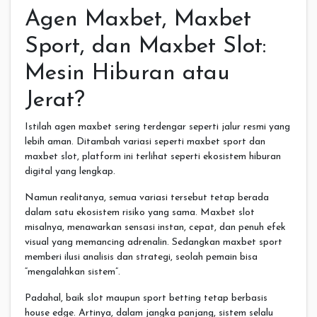
Agen Maxbet, Maxbet
Sport, dan Maxbet Slot:
Mesin Hiburan atau
Jerat?
Istilah agen maxbet sering terdengar seperti jalur resmi yang
lebih aman. Ditambah variasi seperti maxbet sport dan
maxbet slot, platform ini terlihat seperti ekosistem hiburan
digital yang lengkap.
Namun realitanya, semua variasi tersebut tetap berada
dalam satu ekosistem risiko yang sama. Maxbet slot
misalnya, menawarkan sensasi instan, cepat, dan penuh efek
visual yang memancing adrenalin. Sedangkan maxbet sport
memberi ilusi analisis dan strategi, seolah pemain bisa
“mengalahkan sistem”.
Padahal, baik slot maupun sport betting tetap berbasis
house edge. Artinya, dalam jangka panjang, sistem selalu