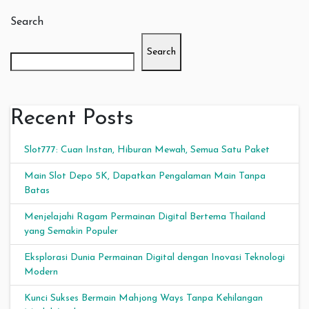
Search
Search
Recent Posts
Slot777: Cuan Instan, Hiburan Mewah, Semua Satu Paket
Main Slot Depo 5K, Dapatkan Pengalaman Main Tanpa
Batas
Menjelajahi Ragam Permainan Digital Bertema Thailand
yang Semakin Populer
Eksplorasi Dunia Permainan Digital dengan Inovasi Teknologi
Modern
Kunci Sukses Bermain Mahjong Ways Tanpa Kehilangan