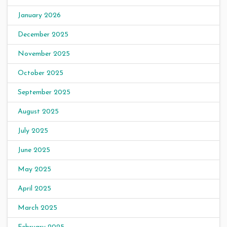
January 2026
December 2025
November 2025
October 2025
September 2025
August 2025
July 2025
June 2025
May 2025
April 2025
March 2025