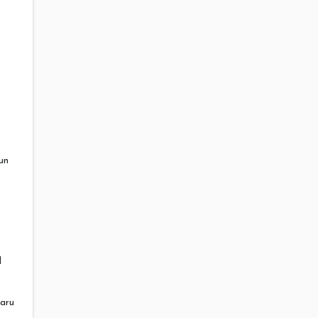
un
l
aru