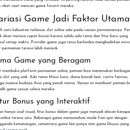
n ribet saat mencari game favorit mereka.
ariasi Game Jadi Faktor Utama
h satu kekuatan terbesar slot online ada pada variasi permainannya. Pe
k akan merasa cepat bosan karena selalu ada tema dan fitur baru yang
ul setiap waktu. Provider game juga terus berlomba menghadirkan inova
 permainan terasa lebih menarik.
ema Game yang Beragam
t membuka platform permainan online, pemain bisa menemukan berbagai
 slot yang unik. Ada tema Mesir kuno, dunia bawah laut, cerita fantasi,
gga nuansa budaya Asia yang penuh warna. Variasi ini membuat pemain b
lih game sesuai selera mereka.
tur Bonus yang Interaktif
n hanya soal visual, fitur bonus dalam game juga menjadi alasan kenap
t online terasa seru. Beberapa game menawarkan mode free spin dengan
gganda kemenangan, sementara game lain punya mini game khusus yang