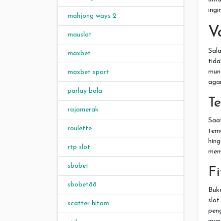
ingi
mahjong ways 2
V
mauslot
Sala
maxbet
tida
munc
maxbet sport
agar
parlay bola
T
rajamerak
Saa
roulette
tema
hin
rtp slot
memi
sbobet
Fi
sbobet88
Buka
slo
scatter hitam
pen