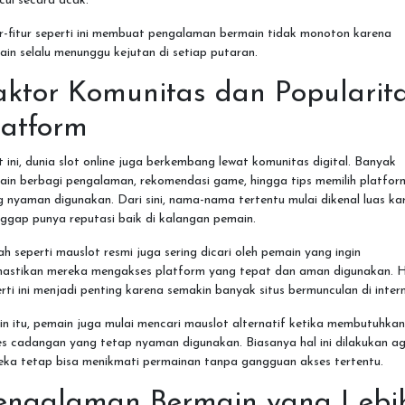
cul secara acak.
r-fitur seperti ini membuat pengalaman bermain tidak monoton karena
in selalu menunggu kejutan di setiap putaran.
aktor Komunitas dan Popularit
latform
 ini, dunia slot online juga berkembang lewat komunitas digital. Banyak
ain berbagi pengalaman, rekomendasi game, hingga tips memilih platfor
 nyaman digunakan. Dari sini, nama-nama tertentu mulai dikenal luas ka
ggap punya reputasi baik di kalangan pemain.
lah seperti mauslot resmi juga sering dicari oleh pemain yang ingin
astikan mereka mengakses platform yang tepat dan aman digunakan. 
rti ini menjadi penting karena semakin banyak situs bermunculan di intern
in itu, pemain juga mulai mencari mauslot alternatif ketika membutuhkan
es cadangan yang tetap nyaman digunakan. Biasanya hal ini dilakukan a
eka tetap bisa menikmati permainan tanpa gangguan akses tertentu.
engalaman Bermain yang Lebi