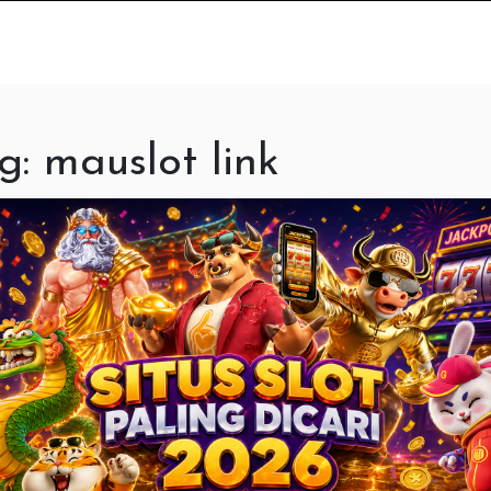
g:
mauslot link