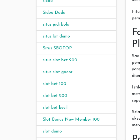
mun
sicbo
Fitu
Sicbo Dadu
pema
situs judi bola
F
situs lot demo
P
Situs SBOTOP
Saat
situs slot bet 200
pem
yang
situs slot gacor
dian
slot bet 100
Isti
mem
slot bet 200
sepe
slot bet kecil
Sela
aks
Slot Bonus New Member 100
mer
slot demo
P