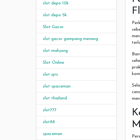
slot depo 10k
F
slot depo 5k
Perk
Slot Gacor
seb
men
slot gacor gampang menang
terl
slot mahjong
Ban
sehi
Slot Online
prak
kom
slot qris
Sela
slot spaceman
cen
slot thailand
men
K
slot777
M
slot88
spaceman
Per