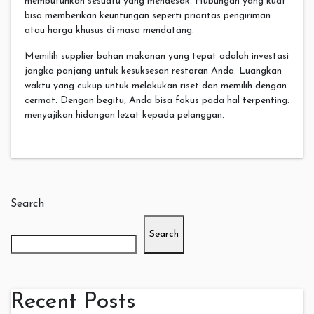
membutuhkan sesuatu yang mendesak. Hubungan yang kuat
bisa memberikan keuntungan seperti prioritas pengiriman
atau harga khusus di masa mendatang.
Memilih supplier bahan makanan yang tepat adalah investasi
jangka panjang untuk kesuksesan restoran Anda. Luangkan
waktu yang cukup untuk melakukan riset dan memilih dengan
cermat. Dengan begitu, Anda bisa fokus pada hal terpenting:
menyajikan hidangan lezat kepada pelanggan.
Search
Search
Recent Posts