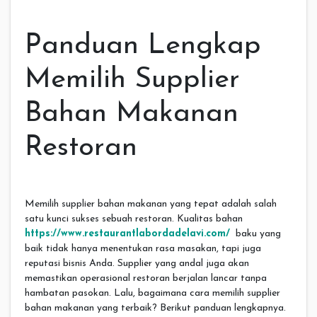
Panduan Lengkap
Memilih Supplier
Bahan Makanan
Restoran
Memilih supplier bahan makanan yang tepat adalah salah
satu kunci sukses sebuah restoran. Kualitas bahan
https://www.restaurantlabordadelavi.com/
baku yang
baik tidak hanya menentukan rasa masakan, tapi juga
reputasi bisnis Anda. Supplier yang andal juga akan
memastikan operasional restoran berjalan lancar tanpa
hambatan pasokan. Lalu, bagaimana cara memilih supplier
bahan makanan yang terbaik? Berikut panduan lengkapnya.