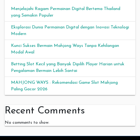
Menjelajahi Ragam Permainan Digital Bertema Thailand
yang Semakin Populer
Eksplorasi Dunia Permainan Digital dengan Inovasi Teknologi
Modern
Kunci Sukses Bermain Mahjong Ways Tanpa Kehilangan
Modal Awal
Betting Slot Kecil yang Banyak Dipilih Player Harian untuk
Pengalaman Bermain Lebih Santai
MAHJONG WAYS : Rekomendasi Game Slot Mahjong
Paling Gacor 2026
Recent Comments
No comments to show.