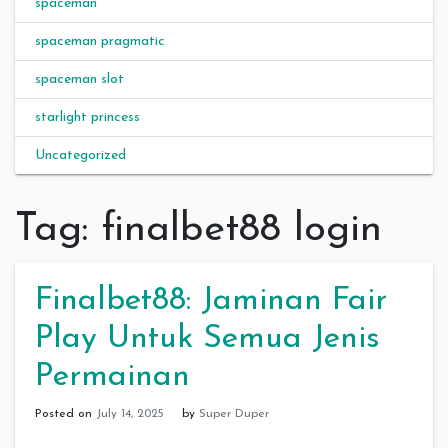
spaceman
spaceman pragmatic
spaceman slot
starlight princess
Uncategorized
Tag:
finalbet88 login
Finalbet88: Jaminan Fair
Play Untuk Semua Jenis
Permainan
Posted on
July 14, 2025
by
Super Duper