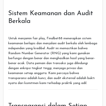
Sistem Keamanan dan Audit
Berkala
Untuk menjamin fair play, Finalbet88 menerapkan sistem
keamanan berlapis dan menjalani audit berkala oleh lembaga
independen yang kredibel. Audit ini memastikan bahwa
Random Number Generator (RNG) yang kami gunakan
berfungsi dengan benar dan menghasilkan hasil yang benar-
benar acak. Data pemain dan transaksi juga dilindungi
dengan enkripsi tingkat tinggi, menjaga privasi dan
keamanan setiap anggota. Kami percaya bahwa
transparansi adalah kunci, dan audit eksternal adalah bukti
nyata dari komitmen kami terhadap praktik yang adil.
Transparansi dalam Setiap