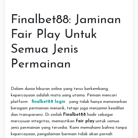
Finalbet88: Jaminan
Fair Play Untuk
Semua Jenis
Permainan
Dalam dunia hiburan online yang terus berkembang,
kepercayaan adalah mata uang utama. Pemain mencari
platform
finalbet88 login
yang tidak hanya menawarkan
beragam permainan menarik, tetapi juga menjamin keadilan
dan transparansi. Di sinilah
Finalbet88
hadir sebagai
mercusuar integritas, memastikan
fair play
untuk semua
jenis permainan yang tersedia. Kami memahami bahwa tanpa
kepercayaan, pengalaman bermain tidak akan pernah