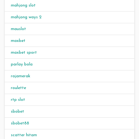
mahjong slot
mahjong ways 2
mauslot
maxbet
maxbet sport
parlay bola
rajamerak
roulette
rtp slot
sbobet
sbobet88
scatter hitam