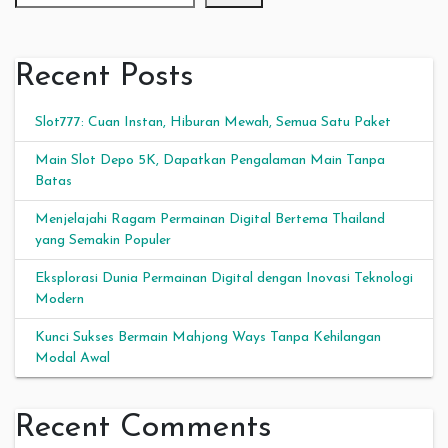
Recent Posts
Slot777: Cuan Instan, Hiburan Mewah, Semua Satu Paket
Main Slot Depo 5K, Dapatkan Pengalaman Main Tanpa
Batas
Menjelajahi Ragam Permainan Digital Bertema Thailand
yang Semakin Populer
Eksplorasi Dunia Permainan Digital dengan Inovasi Teknologi
Modern
Kunci Sukses Bermain Mahjong Ways Tanpa Kehilangan
Modal Awal
Recent Comments