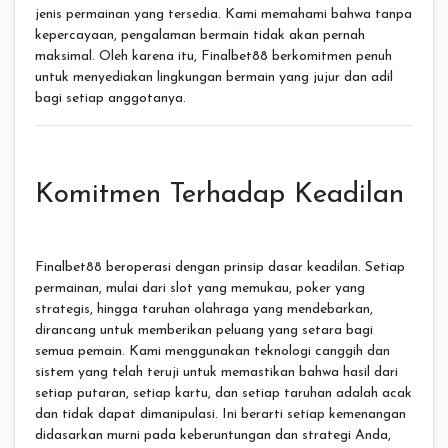
jenis permainan yang tersedia. Kami memahami bahwa tanpa
kepercayaan, pengalaman bermain tidak akan pernah
maksimal. Oleh karena itu, Finalbet88 berkomitmen penuh
untuk menyediakan lingkungan bermain yang jujur dan adil
bagi setiap anggotanya.
Komitmen Terhadap Keadilan
Finalbet88 beroperasi dengan prinsip dasar keadilan. Setiap
permainan, mulai dari slot yang memukau, poker yang
strategis, hingga taruhan olahraga yang mendebarkan,
dirancang untuk memberikan peluang yang setara bagi
semua pemain. Kami menggunakan teknologi canggih dan
sistem yang telah teruji untuk memastikan bahwa hasil dari
setiap putaran, setiap kartu, dan setiap taruhan adalah acak
dan tidak dapat dimanipulasi. Ini berarti setiap kemenangan
didasarkan murni pada keberuntungan dan strategi Anda,