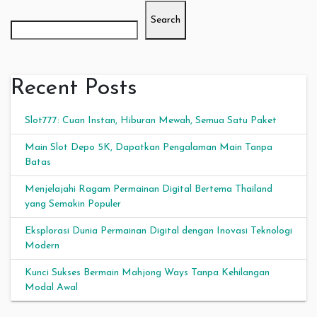
Search
Recent Posts
Slot777: Cuan Instan, Hiburan Mewah, Semua Satu Paket
Main Slot Depo 5K, Dapatkan Pengalaman Main Tanpa
Batas
Menjelajahi Ragam Permainan Digital Bertema Thailand
yang Semakin Populer
Eksplorasi Dunia Permainan Digital dengan Inovasi Teknologi
Modern
Kunci Sukses Bermain Mahjong Ways Tanpa Kehilangan
Modal Awal