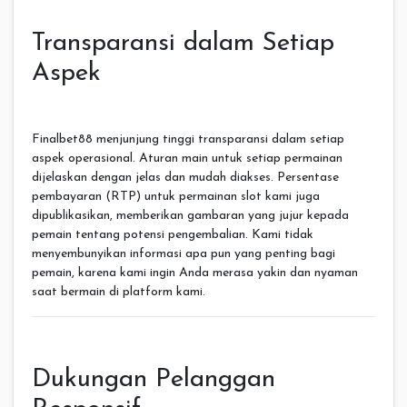
Transparansi dalam Setiap
Aspek
Finalbet88 menjunjung tinggi transparansi dalam setiap
aspek operasional. Aturan main untuk setiap permainan
dijelaskan dengan jelas dan mudah diakses. Persentase
pembayaran (RTP) untuk permainan slot kami juga
dipublikasikan, memberikan gambaran yang jujur kepada
pemain tentang potensi pengembalian. Kami tidak
menyembunyikan informasi apa pun yang penting bagi
pemain, karena kami ingin Anda merasa yakin dan nyaman
saat bermain di platform kami.
Dukungan Pelanggan