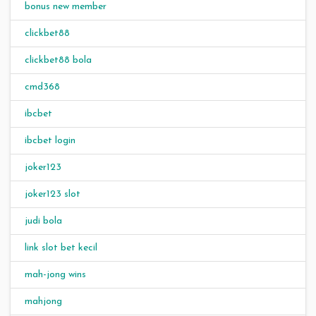
bonus new member
clickbet88
clickbet88 bola
cmd368
ibcbet
ibcbet login
joker123
joker123 slot
judi bola
link slot bet kecil
mah-jong wins
mahjong