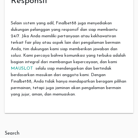
Responsif
Selain sistem yang adil, Finalbet88 juga menyediakan
dukungan pelanggan yang responsif dan siap membantu
24/7. Jika Anda memiliki pertanyaan atau kekhawatiran
terkait fair play atau aspek lain dari pengalaman bermain
Anda, tim dukungan kami siap memberikan jawaban dan
solusi. Kami percaya bahwa komunikasi yang terbuka adalah
bagian integral dari membangun kepercayaan, dan kami
MAUSLOT
selalu siap mendengarkan dan bertindak
berdasarkan masukan dari anggota kami. Dengan
Finalbet88, Anda tidak hanya mendapatkan beragam pilihan
permainan, tetapi juga jaminan akan pengalaman bermain
yang jujur, aman, dan memuaskan.
Search