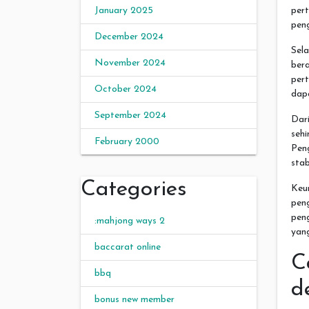
per
January 2025
pen
December 2024
Sela
November 2024
bera
pert
October 2024
dapa
September 2024
Dari
seh
February 2000
Pen
stab
Categories
Keu
pen
peng
:mahjong ways 2
yang
baccarat online
C
bbq
d
bonus new member