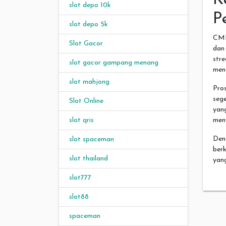
slot depo 10k
P
slot depo 5k
CMD
Slot Gacor
dan 
stre
slot gacor gampang menang
menj
slot mahjong
Pro
seg
Slot Online
yan
meny
slot qris
Den
slot spaceman
ber
slot thailand
yan
slot777
slot88
spaceman