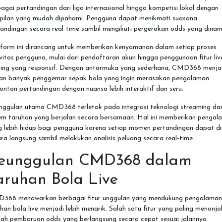
agai pertandingan dari liga internasional hingga kompetisi lokal dengan
pilan yang mudah dipahami. Pengguna dapat menikmati suasana
andingan secara real-time sambil mengikuti pergerakan odds yang dinam
tform ini dirancang untuk memberikan kenyamanan dalam setiap proses
vitas pengguna, mulai dari pendaftaran akun hingga penggunaan fitur liv
ting yang responsif. Dengan antarmuka yang sederhana, CMD368 menja
ihan banyak penggemar sepak bola yang ingin merasakan pengalaman
nton pertandingan dengan nuansa lebih interaktif dan seru.
nggulan utama CMD368 terletak pada integrasi teknologi streaming da
tem taruhan yang berjalan secara bersamaan. Hal ini memberikan pengal
 lebih hidup bagi pengguna karena setiap momen pertandingan dapat dii
ra langsung sambil melakukan analisis peluang secara real-time.
eunggulan CMD368 dalam
aruhan Bola Live
368 menawarkan berbagai fitur unggulan yang mendukung pengalaman
han bola live menjadi lebih menarik. Salah satu fitur yang paling menonjo
lah pembaruan odds yang berlangsung secara cepat sesuai jalannya