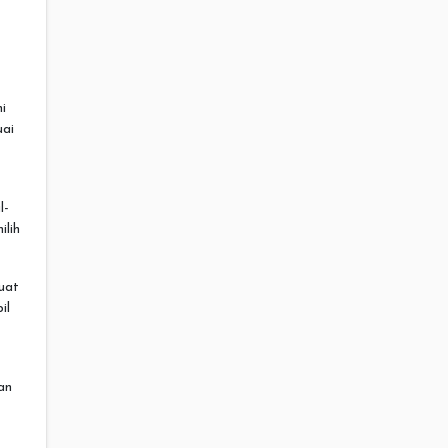
i
uai
l-
ilih
buat
il
an