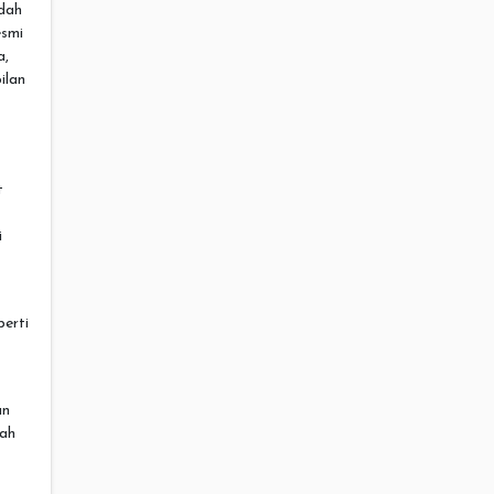
dah
esmi
a,
ilan
t
i
erti
an
lah