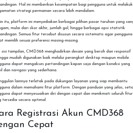
tandingan. Hal ini memberikan kesempatan bagi pengguna untuk melaku
gamatan strategi permainan secara lebih mendalam.
in itu, platform ini menyediakan berbagai pilihan pasar taruhan yang sa
gam, mulai dari skor akhir, jumlah gol, hingga berbagai opsi statistik
andingan. Semua fitur tersebut disusun secara sistematis agar pengguna
t memilih sesuai preferensi masing-masing.
 sisi tampilan, CMD368 menghadirkan desain yang bersih dan responsif
ingga mudah digunakan baik melalui perangkat desktop maupun mobile.
gguna dapat mengakses pertandingan kapan saja dengan koneksi yang
il dan navigasi yang sederhana.
nggulan lainnya terletak pada dukungan layanan yang siap membantu
gguna dalam memahami fitur platform. Dengan panduan yang jelas, seti
guna dapat menyesuaikan diri dengan cepat dan menikmati seluruh fitur
 tersedia secara optimal.
ara Registrasi Akun CMD368
engan Cepat