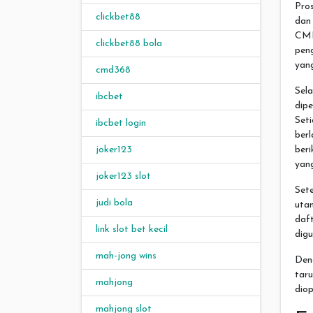
Pro
clickbet88
dan
CMD
clickbet88 bola
pen
yang
cmd368
Sel
ibcbet
dipe
Set
ibcbet login
berl
beri
joker123
yang
joker123 slot
Set
judi bola
uta
daft
link slot bet kecil
digu
mah-jong wins
Den
taru
mahjong
dio
mahjong slot