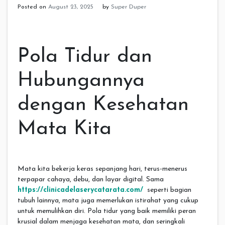
Posted on
August 23, 2025
by
Super Duper
Pola Tidur dan
Hubungannya
dengan Kesehatan
Mata Kita
Mata kita bekerja keras sepanjang hari, terus-menerus
terpapar cahaya, debu, dan layar digital. Sama
https://clinicadelaserycatarata.com/
seperti bagian
tubuh lainnya, mata juga memerlukan istirahat yang cukup
untuk memulihkan diri. Pola tidur yang baik memiliki peran
krusial dalam menjaga kesehatan mata, dan seringkali