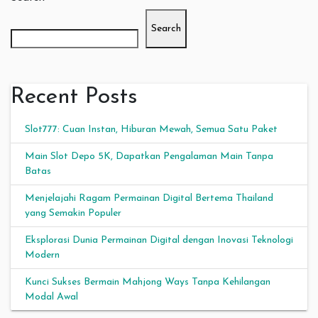
Search
Recent Posts
Slot777: Cuan Instan, Hiburan Mewah, Semua Satu Paket
Main Slot Depo 5K, Dapatkan Pengalaman Main Tanpa
Batas
Menjelajahi Ragam Permainan Digital Bertema Thailand
yang Semakin Populer
Eksplorasi Dunia Permainan Digital dengan Inovasi Teknologi
Modern
Kunci Sukses Bermain Mahjong Ways Tanpa Kehilangan
Modal Awal