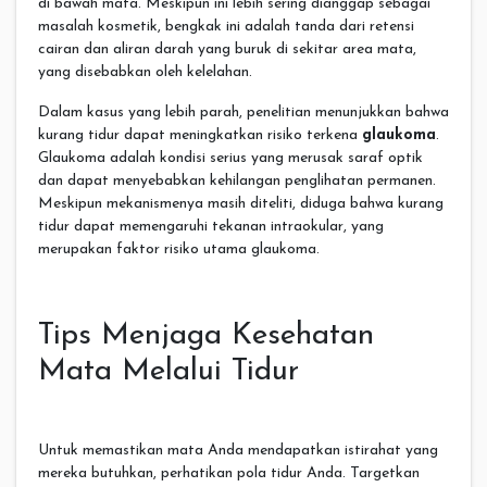
di bawah mata. Meskipun ini lebih sering dianggap sebagai
masalah kosmetik, bengkak ini adalah tanda dari retensi
cairan dan aliran darah yang buruk di sekitar area mata,
yang disebabkan oleh kelelahan.
Dalam kasus yang lebih parah, penelitian menunjukkan bahwa
kurang tidur dapat meningkatkan risiko terkena
glaukoma
.
Glaukoma adalah kondisi serius yang merusak saraf optik
dan dapat menyebabkan kehilangan penglihatan permanen.
Meskipun mekanismenya masih diteliti, diduga bahwa kurang
tidur dapat memengaruhi tekanan intraokular, yang
merupakan faktor risiko utama glaukoma.
Tips Menjaga Kesehatan
Mata Melalui Tidur
Untuk memastikan mata Anda mendapatkan istirahat yang
mereka butuhkan, perhatikan pola tidur Anda. Targetkan