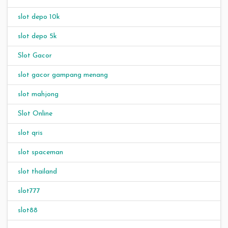
slot depo 10k
slot depo 5k
Slot Gacor
slot gacor gampang menang
slot mahjong
Slot Online
slot qris
slot spaceman
slot thailand
slot777
slot88