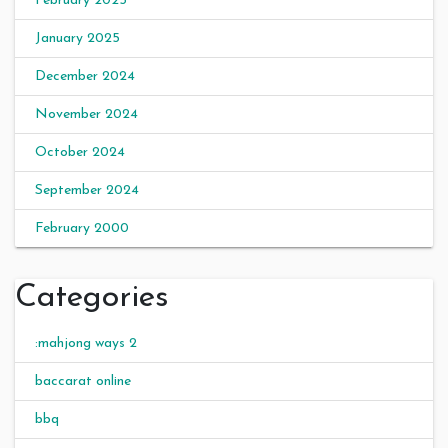
February 2025
January 2025
December 2024
November 2024
October 2024
September 2024
February 2000
Categories
:mahjong ways 2
baccarat online
bbq