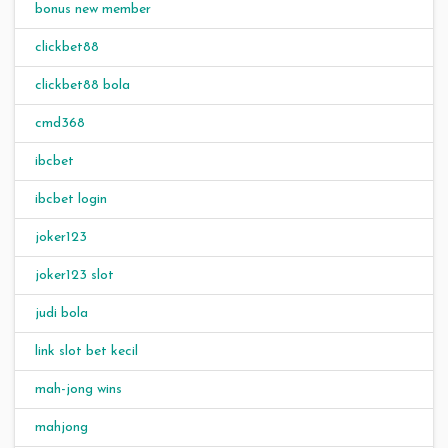
bonus new member
clickbet88
clickbet88 bola
cmd368
ibcbet
ibcbet login
joker123
joker123 slot
judi bola
link slot bet kecil
mah-jong wins
mahjong