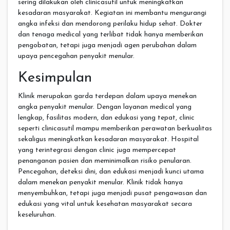
sering dilakukan oleh clinicasutil untuk meningkatkan
kesadaran masyarakat. Kegiatan ini membantu mengurangi
angka infeksi dan mendorong perilaku hidup sehat. Dokter
dan tenaga medical yang terlibat tidak hanya memberikan
pengobatan, tetapi juga menjadi agen perubahan dalam
upaya pencegahan penyakit menular.
Kesimpulan
Klinik merupakan garda terdepan dalam upaya menekan
angka penyakit menular. Dengan layanan medical yang
lengkap, fasilitas modern, dan edukasi yang tepat, clinic
seperti clinicasutil mampu memberikan perawatan berkualitas
sekaligus meningkatkan kesadaran masyarakat. Hospital
yang terintegrasi dengan clinic juga mempercepat
penanganan pasien dan meminimalkan risiko penularan.
Pencegahan, deteksi dini, dan edukasi menjadi kunci utama
dalam menekan penyakit menular. Klinik tidak hanya
menyembuhkan, tetapi juga menjadi pusat pengawasan dan
edukasi yang vital untuk kesehatan masyarakat secara
keseluruhan.