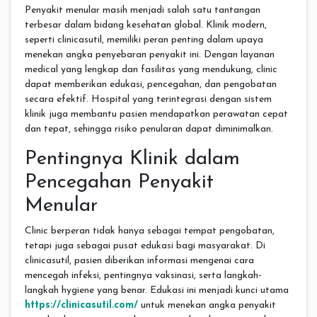
Penyakit menular masih menjadi salah satu tantangan
terbesar dalam bidang kesehatan global. Klinik modern,
seperti clinicasutil, memiliki peran penting dalam upaya
menekan angka penyebaran penyakit ini. Dengan layanan
medical yang lengkap dan fasilitas yang mendukung, clinic
dapat memberikan edukasi, pencegahan, dan pengobatan
secara efektif. Hospital yang terintegrasi dengan sistem
klinik juga membantu pasien mendapatkan perawatan cepat
dan tepat, sehingga risiko penularan dapat diminimalkan.
Pentingnya Klinik dalam
Pencegahan Penyakit
Menular
Clinic berperan tidak hanya sebagai tempat pengobatan,
tetapi juga sebagai pusat edukasi bagi masyarakat. Di
clinicasutil, pasien diberikan informasi mengenai cara
mencegah infeksi, pentingnya vaksinasi, serta langkah-
langkah hygiene yang benar. Edukasi ini menjadi kunci utama
https://clinicasutil.com/
untuk menekan angka penyakit