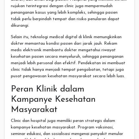
rujukan terintegrasi dengan clinic juga mempermudah
penanganan kasus yang lebih kompleks, sehingga pasien
tidak perlu berpindah tempat dan risiko penularan dapat
dikurangi.
Selain itu, teknologi medical digital di klinik memungkinkan
dokter memantau kondisi pasien dari jarak jauh. Rekam
medis elektronik membantu dokter mengetahui riwayat
kesehatan pasien secara menyeluruh, sehingga penanganan
menjadi lebih personal dan efektif. Pendekatan ini membuat
clinic tidak hanya menjadi tempat pengobatan, tetapi juga
pusat pengawasan kesehatan masyarakat secara lebih luas.
Peran Klinik dalam
Kampanye Kesehatan
Masyarakat
Clinic dan hospital juga memiliki peran strategis dalam
kampanye kesehatan masyarakat. Program vaksinasi,
seminar edukasi, dan sosialisasi mengenai penyakit menular