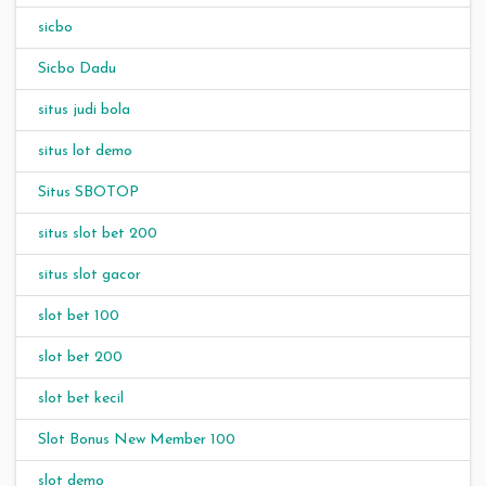
sicbo
Sicbo Dadu
situs judi bola
situs lot demo
Situs SBOTOP
situs slot bet 200
situs slot gacor
slot bet 100
slot bet 200
slot bet kecil
Slot Bonus New Member 100
slot demo