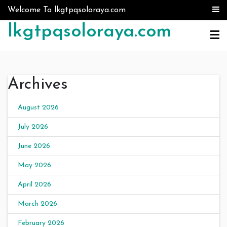
Skip to content
Welcome To lkgtpqsoloraya.com
lkgtpqsoloraya.com
Archives
August 2026
July 2026
June 2026
May 2026
April 2026
March 2026
February 2026