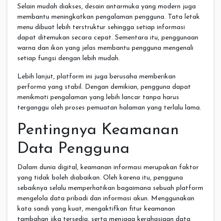
Selain mudah diakses, desain antarmuka yang modern juga
membantu meningkatkan pengalaman pengguna. Tata letak
menu dibuat lebih terstruktur sehingga setiap informasi
dapat ditemukan secara cepat. Sementara itu, penggunaan
warna dan ikon yang jelas membantu pengguna mengenali
setiap fungsi dengan lebih mudah.
Lebih lanjut, platform ini juga berusaha memberikan
performa yang stabil. Dengan demikian, pengguna dapat
menikmati pengalaman yang lebih lancar tanpa harus
terganggu oleh proses pemuatan halaman yang terlalu lama.
Pentingnya Keamanan
Data Pengguna
Dalam dunia digital, keamanan informasi merupakan faktor
yang tidak boleh diabaikan. Oleh karena itu, pengguna
sebaiknya selalu memperhatikan bagaimana sebuah platform
mengelola data pribadi dan informasi akun. Menggunakan
kata sandi yang kuat, mengaktifkan fitur keamanan
tambahan jika tersedia, serta menjaga kerahasiaan data