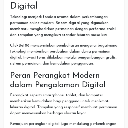
Digital
Teknologi menjadi fondasi utama dalam perkembangan
permainan online modern. Sistem digital yang digunakan
membantu menghadirkan permainan dengan performa stabil
dan tampilan yang mengikuti standar hiburan masa kini.
ClickBet88 mencerminkan pembahasan mengenai bagaimana
teknologi memberikan perubahan dalam dunia permainan
digital. Inovasi terus dilakukan melalui pengembangan grafis,
sistem permainan, dan kemudahan penggunaan.
Peran Perangkat Modern
dalam Pengalaman Digital
Perangkat seperti smartphone, tablet, dan komputer
memberikan kemudahan bagi pengguna untuk menikmati
hiburan digital. Tampilan yang responsif membuat permainan
dapat menyesuaikan berbagai ukuran layar.
Kemajuan perangkat digital juga mendukung perkembangan