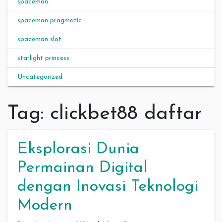
spaceman
spaceman pragmatic
spaceman slot
starlight princess
Uncategorized
Tag:
clickbet88 daftar
Eksplorasi Dunia
Permainan Digital
dengan Inovasi Teknologi
Modern