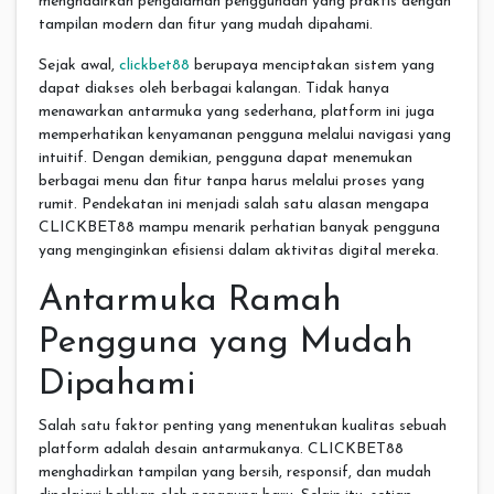
menghadirkan pengalaman penggunaan yang praktis dengan
tampilan modern dan fitur yang mudah dipahami.
Sejak awal,
clickbet88
berupaya menciptakan sistem yang
dapat diakses oleh berbagai kalangan. Tidak hanya
menawarkan antarmuka yang sederhana, platform ini juga
memperhatikan kenyamanan pengguna melalui navigasi yang
intuitif. Dengan demikian, pengguna dapat menemukan
berbagai menu dan fitur tanpa harus melalui proses yang
rumit. Pendekatan ini menjadi salah satu alasan mengapa
CLICKBET88 mampu menarik perhatian banyak pengguna
yang menginginkan efisiensi dalam aktivitas digital mereka.
Antarmuka Ramah
Pengguna yang Mudah
Dipahami
Salah satu faktor penting yang menentukan kualitas sebuah
platform adalah desain antarmukanya. CLICKBET88
menghadirkan tampilan yang bersih, responsif, dan mudah