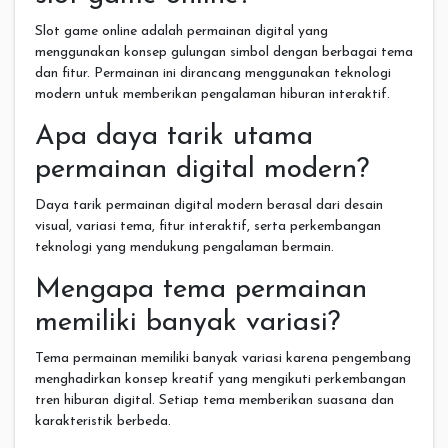
Slot game online adalah permainan digital yang
menggunakan konsep gulungan simbol dengan berbagai tema
dan fitur. Permainan ini dirancang menggunakan teknologi
modern untuk memberikan pengalaman hiburan interaktif.
Apa daya tarik utama
permainan digital modern?
Daya tarik permainan digital modern berasal dari desain
visual, variasi tema, fitur interaktif, serta perkembangan
teknologi yang mendukung pengalaman bermain.
Mengapa tema permainan
memiliki banyak variasi?
Tema permainan memiliki banyak variasi karena pengembang
menghadirkan konsep kreatif yang mengikuti perkembangan
tren hiburan digital. Setiap tema memberikan suasana dan
karakteristik berbeda.