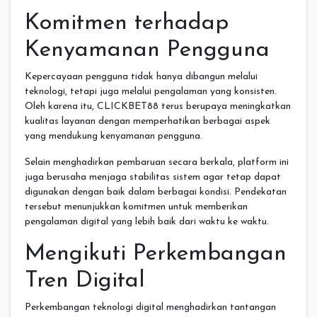
Komitmen terhadap
Kenyamanan Pengguna
Kepercayaan pengguna tidak hanya dibangun melalui
teknologi, tetapi juga melalui pengalaman yang konsisten.
Oleh karena itu, CLICKBET88 terus berupaya meningkatkan
kualitas layanan dengan memperhatikan berbagai aspek
yang mendukung kenyamanan pengguna.
Selain menghadirkan pembaruan secara berkala, platform ini
juga berusaha menjaga stabilitas sistem agar tetap dapat
digunakan dengan baik dalam berbagai kondisi. Pendekatan
tersebut menunjukkan komitmen untuk memberikan
pengalaman digital yang lebih baik dari waktu ke waktu.
Mengikuti Perkembangan
Tren Digital
Perkembangan teknologi digital menghadirkan tantangan