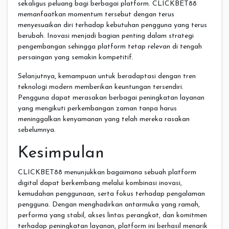
sekaligus peluang bagi berbagai platform. CLICKBET88
memanfaatkan momentum tersebut dengan terus
menyesuaikan diri terhadap kebutuhan pengguna yang terus
berubah. Inovasi menjadi bagian penting dalam strategi
pengembangan sehingga platform tetap relevan di tengah
persaingan yang semakin kompetitif.
Selanjutnya, kemampuan untuk beradaptasi dengan tren
teknologi modern memberikan keuntungan tersendiri.
Pengguna dapat merasakan berbagai peningkatan layanan
yang mengikuti perkembangan zaman tanpa harus
meninggalkan kenyamanan yang telah mereka rasakan
sebelumnya.
Kesimpulan
CLICKBET88 menunjukkan bagaimana sebuah platform
digital dapat berkembang melalui kombinasi inovasi,
kemudahan penggunaan, serta fokus terhadap pengalaman
pengguna. Dengan menghadirkan antarmuka yang ramah,
performa yang stabil, akses lintas perangkat, dan komitmen
terhadap peningkatan layanan, platform ini berhasil menarik