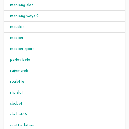
mahjong slot
mahjong ways 2
mauslot
maxbet
maxbet sport
parlay bola
rajamerak
roulette
rtp slot
sbobet
sbobet88
scatter hitam