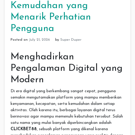
Kemudahan yang
Menarik Perhatian
Pengguna
Posted on
July 21, 2026
by
Super Duper
Menghadirkan
Pengalaman Digital yang
Modern
Di era digital yang berkembang sangat cepat, pengguna
semakin mengutamakan platform yang mampu memberikan
kenyamanan, kecepatan, serta kemudahan dalam setiap
aktivitas. Oleh karena itu, berbagai layanan digital terus
berinovasi agar mampu memenuhi kebutuhan tersebut. Salah
satu nama yang mulai banyak diperbincangkan adalah
CLICKBET88
, sebuah platform yang dikenal karena