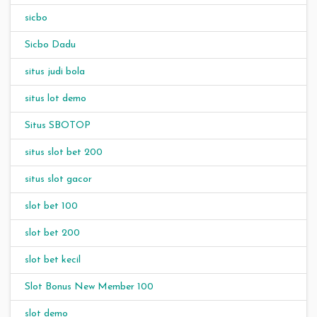
sicbo
Sicbo Dadu
situs judi bola
situs lot demo
Situs SBOTOP
situs slot bet 200
situs slot gacor
slot bet 100
slot bet 200
slot bet kecil
Slot Bonus New Member 100
slot demo