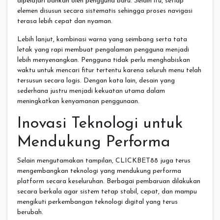
dipelajari bahkan oleh pengguna baru. Selain itu, setiap
elemen disusun secara sistematis sehingga proses navigasi
terasa lebih cepat dan nyaman.
Lebih lanjut, kombinasi warna yang seimbang serta tata
letak yang rapi membuat pengalaman pengguna menjadi
lebih menyenangkan. Pengguna tidak perlu menghabiskan
waktu untuk mencari fitur tertentu karena seluruh menu telah
tersusun secara logis. Dengan kata lain, desain yang
sederhana justru menjadi kekuatan utama dalam
meningkatkan kenyamanan penggunaan.
Inovasi Teknologi untuk
Mendukung Performa
Selain mengutamakan tampilan, CLICKBET88 juga terus
mengembangkan teknologi yang mendukung performa
platform secara keseluruhan. Berbagai pembaruan dilakukan
secara berkala agar sistem tetap stabil, cepat, dan mampu
mengikuti perkembangan teknologi digital yang terus
berubah.