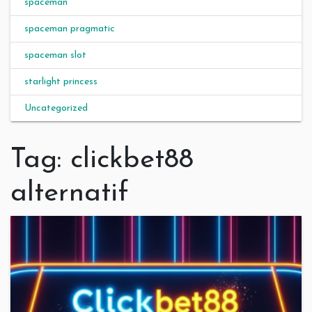
spaceman
spaceman pragmatic
spaceman slot
starlight princess
Uncategorized
Tag:
clickbet88
alternatif