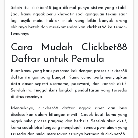
Selain itu, clickbet88 juga dikenal punya sistem yang stabil.
Jadi, kamu nggak perlu khawatir soal gangguan teknis saat
lagi asyik main. Faktor inilah yang bikin banyak orang
akhirnya betah dan merekomendasikan clickbet88 ke teman-
temannya.
Cara Mudah Clickbet88
Daftar untuk Pemula
Buat kamu yang baru pertama kali dengar, proses clickbet88
daftar itu gampang banget. Kamu cuma perlu menyiapkan
data dasar seperti username, password, dan kontak aktif.
Setelah itu, tinggal ikuti langkah pendaftaran yang tersedia
di situs resminya.
Menariknya, clickbet88 daftar nggak ribet dan bisa
diselesaikan dalam hitungan menit. Cocok buat kamu yang
nggak suka proses panjang dan berbelit. Setelah akun aktif,
kamu sudah bisa langsung menjelajahi semua permainan yang
tersedia dan mulai merasakan serunya bermain di clickbet88.