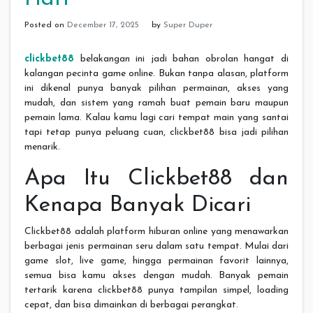
Posted on
December 17, 2025
by
Super Duper
clickbet88
belakangan ini jadi bahan obrolan hangat di
kalangan pecinta game online. Bukan tanpa alasan, platform
ini dikenal punya banyak pilihan permainan, akses yang
mudah, dan sistem yang ramah buat pemain baru maupun
pemain lama. Kalau kamu lagi cari tempat main yang santai
tapi tetap punya peluang cuan, clickbet88 bisa jadi pilihan
menarik.
Apa Itu Clickbet88 dan
Kenapa Banyak Dicari
Clickbet88 adalah platform hiburan online yang menawarkan
berbagai jenis permainan seru dalam satu tempat. Mulai dari
game slot, live game, hingga permainan favorit lainnya,
semua bisa kamu akses dengan mudah. Banyak pemain
tertarik karena clickbet88 punya tampilan simpel, loading
cepat, dan bisa dimainkan di berbagai perangkat.