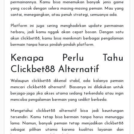
permainannya. Kamu bisa menemukan banyak jenis game
yang cocok dengan selera masing-masing pemain. Mau yang
santai, menegangkan, atau penuh strategi, semuanya ada.
Platform ini juga sering menghadirkan update permainan
terbaru, jadi kamu nggak akan cepat bosan. Dengan satu
akun clickbet88, kamu bisa menikmati berbagai pengalaman
bermain tanpa harus pindah-pindah platform.
Kenapa Perlu Tahu
Clickbet88 Alternatif
Walaupun clickbet88 dikenal stabil, ada kalanya pemain
mencari clickbet88 alternatif. Biasanya ini dilakukan untuk
berjaga-jaga jika akses utama sedang terkendala atau ingin
mencoba pengalaman bermain yang sedikit berbeda.
Mengetahui clickbet88 alternatif bisa jadi keuntungan
tersendiri. Kamu tetap bisa bermain tanpa harus menunggu
lama. Namun, banyak pemain tetap menjadikan clickbet88
sebagai pilihan utama karena kualitas layanan dan