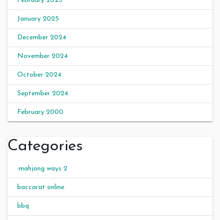
February 2025
January 2025
December 2024
November 2024
October 2024
September 2024
February 2000
Categories
:mahjong ways 2
baccarat online
bbq