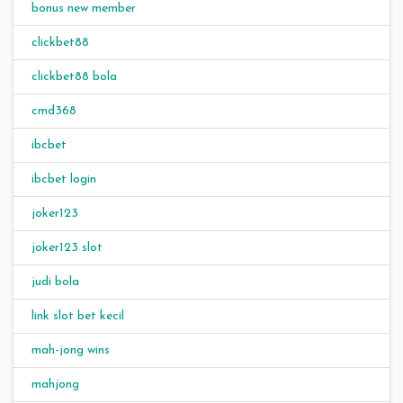
bonus new member
clickbet88
clickbet88 bola
cmd368
ibcbet
ibcbet login
joker123
joker123 slot
judi bola
link slot bet kecil
mah-jong wins
mahjong