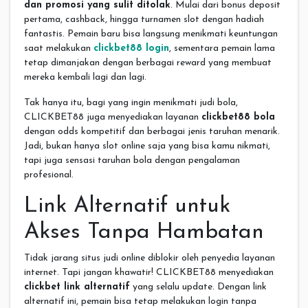
dan promosi yang sulit ditolak
. Mulai dari bonus deposit
pertama, cashback, hingga turnamen slot dengan hadiah
fantastis. Pemain baru bisa langsung menikmati keuntungan
saat melakukan
clickbet88 login
, sementara pemain lama
tetap dimanjakan dengan berbagai reward yang membuat
mereka kembali lagi dan lagi.
Tak hanya itu, bagi yang ingin menikmati judi bola,
CLICKBET88 juga menyediakan layanan
clickbet88 bola
dengan odds kompetitif dan berbagai jenis taruhan menarik.
Jadi, bukan hanya slot online saja yang bisa kamu nikmati,
tapi juga sensasi taruhan bola dengan pengalaman
profesional.
Link Alternatif untuk
Akses Tanpa Hambatan
Tidak jarang situs judi online diblokir oleh penyedia layanan
internet. Tapi jangan khawatir! CLICKBET88 menyediakan
clickbet link alternatif
yang selalu update. Dengan link
alternatif ini, pemain bisa tetap melakukan login tanpa