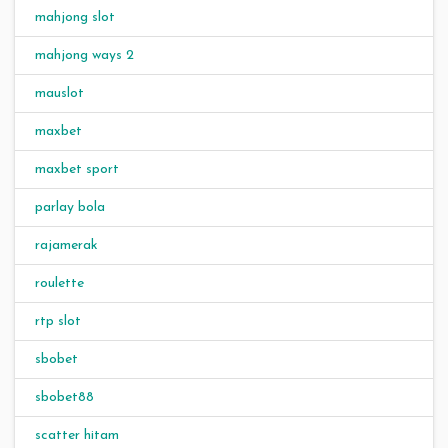
mahjong slot
mahjong ways 2
mauslot
maxbet
maxbet sport
parlay bola
rajamerak
roulette
rtp slot
sbobet
sbobet88
scatter hitam