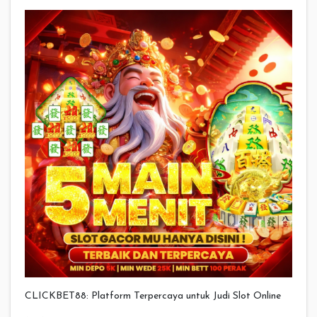
CLICKBET88: Platform Terpercaya untuk Judi Slot Online