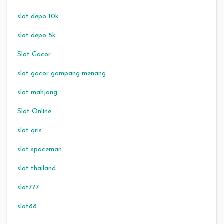
slot depo 10k
slot depo 5k
Slot Gacor
slot gacor gampang menang
slot mahjong
Slot Online
slot qris
slot spaceman
slot thailand
slot777
slot88