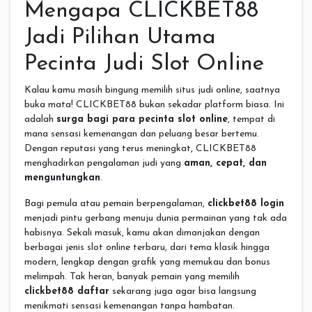
Mengapa CLICKBET88
Jadi Pilihan Utama
Pecinta Judi Slot Online
Kalau kamu masih bingung memilih situs judi online, saatnya
buka mata! CLICKBET88 bukan sekadar platform biasa. Ini
adalah
surga bagi para pecinta slot online
, tempat di
mana sensasi kemenangan dan peluang besar bertemu.
Dengan reputasi yang terus meningkat, CLICKBET88
menghadirkan pengalaman judi yang
aman, cepat, dan
menguntungkan
.
Bagi pemula atau pemain berpengalaman,
clickbet88 login
menjadi pintu gerbang menuju dunia permainan yang tak ada
habisnya. Sekali masuk, kamu akan dimanjakan dengan
berbagai jenis slot online terbaru, dari tema klasik hingga
modern, lengkap dengan grafik yang memukau dan bonus
melimpah. Tak heran, banyak pemain yang memilih
clickbet88 daftar
sekarang juga agar bisa langsung
menikmati sensasi kemenangan tanpa hambatan.