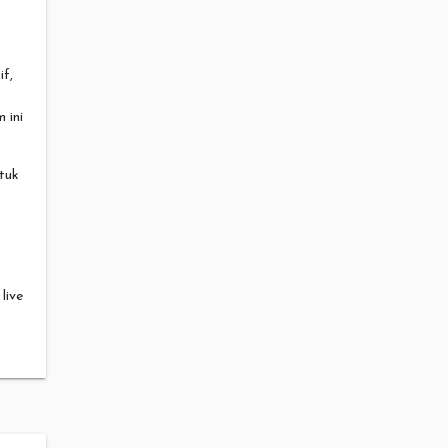
f,
 ini
tuk
live