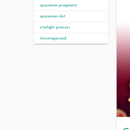
spaceman pragmatic
spaceman slot
starlight princess
Uncategorized