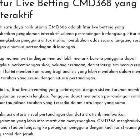
itur Live Betting CMD368 yang
nteraktif
ah satu daya tarik utama CMD368 adalah fitur live betting yang
erikan pengalaman interaktif selama pertandingan berlangsung. Fitur in
ungkinkan pengguna untuk melihat perubahan odds secara langsung ses
gan dinamika pertandingan di lapangan.
iap momen pertandingan menjadi lebih menarik karena pengguna dapat
ikuti perkembangan skor, peluang serangan, dan strategi tim secara rea
. Hal ini memberikan ruang bagi analisis yang lebih mendalam dalam mem
 taruhan yang sesuai dengan situasi pertandingan.
in itu, fitur live streaming yang terintegrasi dengan sistem taruhan mem
galaman semakin lengkap. Pengguna dapat menonton pertandingan samb
antau pilihan taruhan yang tersedia dalam satu layar yang sama.
inasi antara visual pertandingan dan data statistik memberikan
galaman yang lebih informatif dan menyenangkan. CMD368 menghadirk
sana stadion langsung ke perangkat pengguna dengan kualitas streaming
 stabil dan jernih.