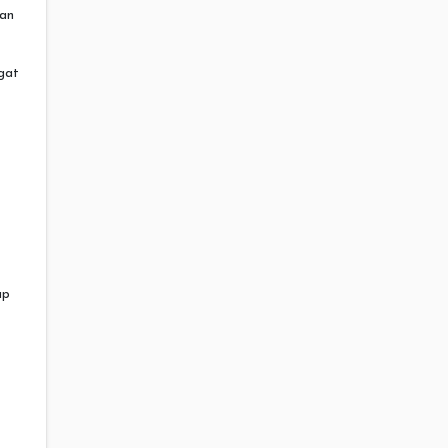
kan
ngat
ap