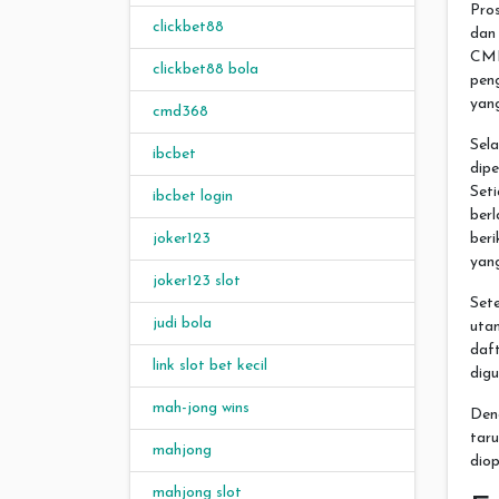
Pro
clickbet88
dan
CMD
clickbet88 bola
pen
yang
cmd368
Sel
ibcbet
dipe
Set
ibcbet login
berl
beri
joker123
yang
joker123 slot
Set
judi bola
uta
daft
link slot bet kecil
digu
mah-jong wins
Den
taru
mahjong
dio
mahjong slot