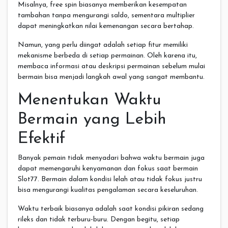
Misalnya, free spin biasanya memberikan kesempatan
tambahan tanpa mengurangi saldo, sementara multiplier
dapat meningkatkan nilai kemenangan secara bertahap.
Namun, yang perlu diingat adalah setiap fitur memiliki
mekanisme berbeda di setiap permainan. Oleh karena itu,
membaca informasi atau deskripsi permainan sebelum mulai
bermain bisa menjadi langkah awal yang sangat membantu.
Menentukan Waktu
Bermain yang Lebih
Efektif
Banyak pemain tidak menyadari bahwa waktu bermain juga
dapat memengaruhi kenyamanan dan fokus saat bermain
Slot77. Bermain dalam kondisi lelah atau tidak fokus justru
bisa mengurangi kualitas pengalaman secara keseluruhan.
Waktu terbaik biasanya adalah saat kondisi pikiran sedang
rileks dan tidak terburu-buru. Dengan begitu, setiap