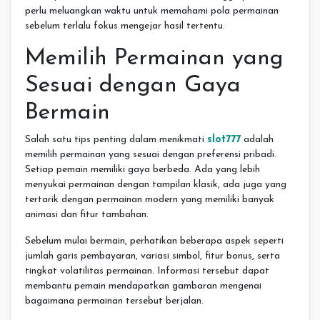
perlu meluangkan waktu untuk memahami pola permainan
sebelum terlalu fokus mengejar hasil tertentu.
Memilih Permainan yang
Sesuai dengan Gaya
Bermain
Salah satu tips penting dalam menikmati
slot777
adalah
memilih permainan yang sesuai dengan preferensi pribadi.
Setiap pemain memiliki gaya berbeda. Ada yang lebih
menyukai permainan dengan tampilan klasik, ada juga yang
tertarik dengan permainan modern yang memiliki banyak
animasi dan fitur tambahan.
Sebelum mulai bermain, perhatikan beberapa aspek seperti
jumlah garis pembayaran, variasi simbol, fitur bonus, serta
tingkat volatilitas permainan. Informasi tersebut dapat
membantu pemain mendapatkan gambaran mengenai
bagaimana permainan tersebut berjalan.