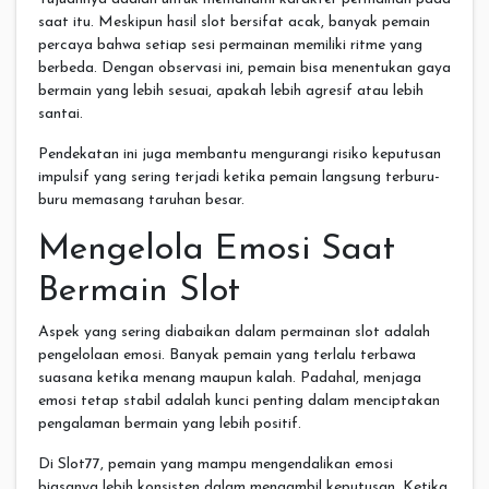
saat itu. Meskipun hasil slot bersifat acak, banyak pemain
percaya bahwa setiap sesi permainan memiliki ritme yang
berbeda. Dengan observasi ini, pemain bisa menentukan gaya
bermain yang lebih sesuai, apakah lebih agresif atau lebih
santai.
Pendekatan ini juga membantu mengurangi risiko keputusan
impulsif yang sering terjadi ketika pemain langsung terburu-
buru memasang taruhan besar.
Mengelola Emosi Saat
Bermain Slot
Aspek yang sering diabaikan dalam permainan slot adalah
pengelolaan emosi. Banyak pemain yang terlalu terbawa
suasana ketika menang maupun kalah. Padahal, menjaga
emosi tetap stabil adalah kunci penting dalam menciptakan
pengalaman bermain yang lebih positif.
Di Slot77, pemain yang mampu mengendalikan emosi
biasanya lebih konsisten dalam mengambil keputusan. Ketika