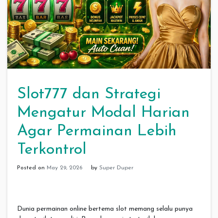
Slot777 dan Strategi
Mengatur Modal Harian
Agar Permainan Lebih
Terkontrol
Posted on
May 29, 2026
by
Super Duper
Dunia permainan online bertema slot memang selalu punya