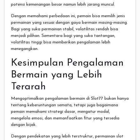
potensi kemenangan besar namun lebih jarang muncul.
Dengan memahami perbedaan ini, pemain bisa memilih jenis
permainan yang sesuai dengan gaya bermain masing-masing.
Bagi yang suka permainan stabil, volatilitas rendah bisa
menjadi pilihan. Sementara bagi yang suka tantangan,
volatilitas tinggi bisa memberikan pengalaman lebih
menegangkan.
Kesimpulan Pengalaman
Bermain yang Lebih
Terarah
Mengoptimalkan pengalaman bermain di Slot77 bukan hanya
tentang keberuntungan semata, tetapi juga bagaimana
pemain memahami strategi dasar, mengatur modal,
mengelola emosi, dan memanfaatkan fitur yang tersedia
dengan bijak.
Dengan pendekatan yang lebih terstruktur, permainan slot