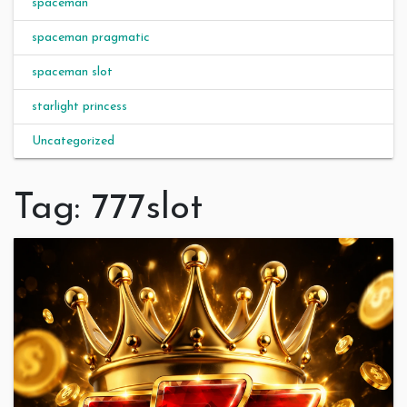
spaceman
spaceman pragmatic
spaceman slot
starlight princess
Uncategorized
Tag:
777slot