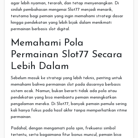
agar lebih nyaman, terarah, dan tetap menyenangkan. Di
sinilah pembahasan mengenai Slot77 menjadi menarik,
terutama bagi pemain yang ingin memahami strategi dasar
hingga pendekatan yang lebih bijak dalam menikmati
permainan berbasis slot digital.
Memahami Pola
Permainan Slot77 Secara
Lebih Dalam
Sebelum masuk ke strategi yang lebih teknis, penting untuk
memahami bahwa permainan slot pada dasarnya berbasis
sistem acak. Namun, bukan berarti tidak ada pola atau
pendekatan yang bisa membantu pemain meningkatkan
pengalaman mereka. Di Slot77, banyak pemain pemula sering
kali hanya fokus pada hasil akhir tanpa memperhatikan ritme
permainan.
Padahal, dengan mengamati pola spin, frekuensi simbol
tertentu, serta bagaimana fitur bonus muncul, pemain bisa