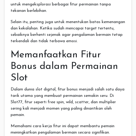
untuk mengeksplorasi berbagai fitur permainan tanpa
tekanan berlebihan.
Selain itu, penting juga untuk menentukan batas kemenangan
dan kekalahan. Ketika sudah mencapai target tertentu,
sebaiknya berhenti sejenak agar pengalaman bermain tetap
terkendali dan tidak terbawa emosi.
Memanfaatkan Fitur
Bonus dalam Permainan
Slot
Dalam dunia slot digital, fitur bonus menjadi salah satu daya
tarik utama yang membuat permainan semakin seru. Di
Slot77, fitur seperti free spin, wild, scatter, dan multiplier
sering kali menjadi momen yang paling dinantikan oleh
pemain.
Memahami cara kerja fitur ini dapat membantu pemain
meningkatkan pengalaman bermain secara signifikan.