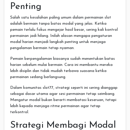
Penting
Salah satu kesalahan paling umum dalam permainan slot
adalah bermain tanpa batas modal yang jelas. Ketika
pemain terlalu fokus mengejar hasil besar, sering kali kontrol
permainan jadi hilang. Inilah alasan mengapa pengaturan
modal harian menjadi langkah penting untuk menjaga
pengalaman bermain tetap nyaman.
Pemain berpengalaman biasanya sudah menentukan batas
harian sebelum mulai bermain. Cara ini membantu mereka
lebih disiplin dan tidak mudah terbawa suasana ketika
permainan sedang berlangsung.
Dalam komunitas slot77, strategi seperti ini sering dianggap
sebagai dasar utama agar sesi permainan tetap seimbang.
Mengatur modal bukan berarti membatasi keseruan, tetapi
lebih kepada menjaga ritme permainan agar tetap
terkontrol.
Strategi Membagi Modal