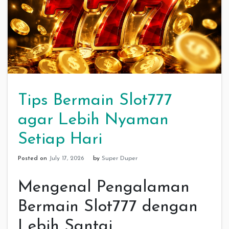
Tips Bermain Slot777
agar Lebih Nyaman
Setiap Hari
Posted on
July 17, 2026
by
Super Duper
Mengenal Pengalaman
Bermain Slot777 dengan
Lebih Santai